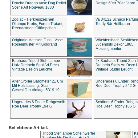
Drache Dragon Vase Dog Relief
Design 60er 70er Jahre
Scene Art Nouveau 1880
Zodiac - Tierkreiszeichen
Va 34122 Schuco Parfum 
Öllampe Krebs, Forum Traiani,
Teddy Bär Hellbraun
Reenactment Öllämpchen
Originale Meissen Fuss - Vase
Wächtersbach Schälche
Rosenmuster Mit Goldrand
Jugendstil Dekor 1865
Messingmontur
Bauhaus Tripod Steh Lampe
2x Bauhaus Tripod Steh
Holz Dreibein Spot Art Deco
Dreibein Stativ Art Deco L
Vintage Design Leuchte
Vintage Studio Leucht
Alter Großer Barometer 21 Cm
Ungerades 6 Ender Reh
Mit Holzfassung, Glas
Roe Deer Trophy 242 G
Geschliffen Vintage 5319 19
Ungerades 6 Ender Rehgeweih
Schönes 6 Ender Rehge
Roe Deer Trophy 194 G
Roe Deer Trophy 186 G
Beliebteste Artikel:
Tripod Stehlampe Scheinwerfer
Ka
Stehleuchte Dreibein Holz Stativ
An