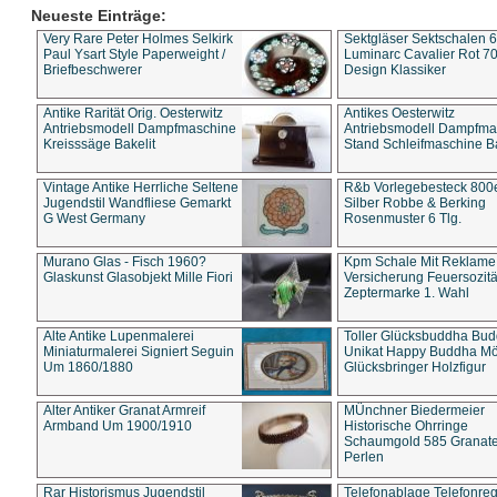
Neueste Einträge:
Very Rare Peter Holmes Selkirk
Sektgläser Sektschalen 
Paul Ysart Style Paperweight /
Luminarc Cavalier Rot 70
Briefbeschwerer
Design Klassiker
Antike Rarität Orig. Oesterwitz
Antikes Oesterwitz
Antriebsmodell Dampfmaschine
Antriebsmodell Dampfma
Kreisssäge Bakelit
Stand Schleifmaschine Ba
Vintage Antike Herrliche Seltene
R&b Vorlegebesteck 800
Jugendstil Wandfliese Gemarkt
Silber Robbe & Berking
G West Germany
Rosenmuster 6 Tlg.
Murano Glas - Fisch 1960?
Kpm Schale Mit Reklame
Glaskunst Glasobjekt Mille Fiori
Versicherung Feuersozitä
Zeptermarke 1. Wahl
Alte Antike Lupenmalerei
Toller Glücksbuddha Bu
Miniaturmalerei Signiert Seguin
Unikat Happy Buddha M
Um 1860/1880
Glücksbringer Holzfigur
Alter Antiker Granat Armreif
MÜnchner Biedermeier
Armband Um 1900/1910
Historische Ohrringe
Schaumgold 585 Granate 
Perlen
Rar Historismus Jugendstil
Telefonablage Telefonreg