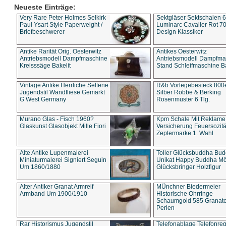
Neueste Einträge:
Very Rare Peter Holmes Selkirk
Sektgläser Sektschalen 
Paul Ysart Style Paperweight /
Luminarc Cavalier Rot 70
Briefbeschwerer
Design Klassiker
Antike Rarität Orig. Oesterwitz
Antikes Oesterwitz
Antriebsmodell Dampfmaschine
Antriebsmodell Dampfma
Kreisssäge Bakelit
Stand Schleifmaschine Ba
Vintage Antike Herrliche Seltene
R&b Vorlegebesteck 800
Jugendstil Wandfliese Gemarkt
Silber Robbe & Berking
G West Germany
Rosenmuster 6 Tlg.
Murano Glas - Fisch 1960?
Kpm Schale Mit Reklame
Glaskunst Glasobjekt Mille Fiori
Versicherung Feuersozitä
Zeptermarke 1. Wahl
Alte Antike Lupenmalerei
Toller Glücksbuddha Bu
Miniaturmalerei Signiert Seguin
Unikat Happy Buddha M
Um 1860/1880
Glücksbringer Holzfigur
Alter Antiker Granat Armreif
MÜnchner Biedermeier
Armband Um 1900/1910
Historische Ohrringe
Schaumgold 585 Granate 
Perlen
Rar Historismus Jugendstil
Telefonablage Telefonreg