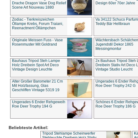
Drache Dragon Vase Dog Relief
Design 60er 70er Jahre
Scene Art Nouveau 1880
Zodiac - Tierkreiszeichen
Va 34122 Schuco Parfum 
Öllampe Krebs, Forum Traiani,
Teddy Bär Hellbraun
Reenactment Öllämpchen
Originale Meissen Fuss - Vase
Wächtersbach Schälche
Rosenmuster Mit Goldrand
Jugendstil Dekor 1865
Messingmontur
Bauhaus Tripod Steh Lampe
2x Bauhaus Tripod Steh
Holz Dreibein Spot Art Deco
Dreibein Stativ Art Deco L
Vintage Design Leuchte
Vintage Studio Leucht
Alter Großer Barometer 21 Cm
Ungerades 6 Ender Reh
Mit Holzfassung, Glas
Roe Deer Trophy 242 G
Geschliffen Vintage 5319 19
Ungerades 6 Ender Rehgeweih
Schönes 6 Ender Rehge
Roe Deer Trophy 194 G
Roe Deer Trophy 186 G
Beliebteste Artikel:
Tripod Stehlampe Scheinwerfer
Ka
Stehleuchte Dreibein Holz Stativ
An