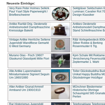
Neueste Einträge:
Very Rare Peter Holmes Selkirk
Sektgläser Sektschalen 
Paul Ysart Style Paperweight /
Luminarc Cavalier Rot 70
Briefbeschwerer
Design Klassiker
Antike Rarität Orig. Oesterwitz
Antikes Oesterwitz
Antriebsmodell Dampfmaschine
Antriebsmodell Dampfma
Kreisssäge Bakelit
Stand Schleifmaschine Ba
Vintage Antike Herrliche Seltene
R&b Vorlegebesteck 800
Jugendstil Wandfliese Gemarkt
Silber Robbe & Berking
G West Germany
Rosenmuster 6 Tlg.
Murano Glas - Fisch 1960?
Kpm Schale Mit Reklame
Glaskunst Glasobjekt Mille Fiori
Versicherung Feuersozitä
Zeptermarke 1. Wahl
Alte Antike Lupenmalerei
Toller Glücksbuddha Bu
Miniaturmalerei Signiert Seguin
Unikat Happy Buddha M
Um 1860/1880
Glücksbringer Holzfigur
Alter Antiker Granat Armreif
MÜnchner Biedermeier
Armband Um 1900/1910
Historische Ohrringe
Schaumgold 585 Granate 
Perlen
Rar Historismus Jugendstil
Telefonablage Telefonreg