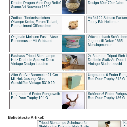
Drache Dragon Vase Dog Relief
Design 60er 70er Jahre
Scene Art Nouveau 1880
Zodiac - Tierkreiszeichen
Va 34122 Schuco Parfum 
Öllampe Krebs, Forum Traiani,
Teddy Bär Hellbraun
Reenactment Öllämpchen
Originale Meissen Fuss - Vase
Wächtersbach Schälche
Rosenmuster Mit Goldrand
Jugendstil Dekor 1865
Messingmontur
Bauhaus Tripod Steh Lampe
2x Bauhaus Tripod Steh
Holz Dreibein Spot Art Deco
Dreibein Stativ Art Deco L
Vintage Design Leuchte
Vintage Studio Leucht
Alter Großer Barometer 21 Cm
Ungerades 6 Ender Reh
Mit Holzfassung, Glas
Roe Deer Trophy 242 G
Geschliffen Vintage 5319 19
Ungerades 6 Ender Rehgeweih
Schönes 6 Ender Rehge
Roe Deer Trophy 194 G
Roe Deer Trophy 186 G
Beliebteste Artikel:
Tripod Stehlampe Scheinwerfer
Ka
Stehleuchte Dreibein Holz Stativ
An