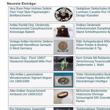
Neueste Einträge:
Very Rare Peter Holmes Selkirk
Sektgläser Sektschalen 
Paul Ysart Style Paperweight /
Luminarc Cavalier Rot 70
Briefbeschwerer
Design Klassiker
Antike Rarität Orig. Oesterwitz
Antikes Oesterwitz
Antriebsmodell Dampfmaschine
Antriebsmodell Dampfma
Kreisssäge Bakelit
Stand Schleifmaschine Ba
Vintage Antike Herrliche Seltene
R&b Vorlegebesteck 800
Jugendstil Wandfliese Gemarkt
Silber Robbe & Berking
G West Germany
Rosenmuster 6 Tlg.
Murano Glas - Fisch 1960?
Kpm Schale Mit Reklame
Glaskunst Glasobjekt Mille Fiori
Versicherung Feuersozitä
Zeptermarke 1. Wahl
Alte Antike Lupenmalerei
Toller Glücksbuddha Bu
Miniaturmalerei Signiert Seguin
Unikat Happy Buddha M
Um 1860/1880
Glücksbringer Holzfigur
Alter Antiker Granat Armreif
MÜnchner Biedermeier
Armband Um 1900/1910
Historische Ohrringe
Schaumgold 585 Granate 
Perlen
Rar Historismus Jugendstil
Telefonablage Telefonreg