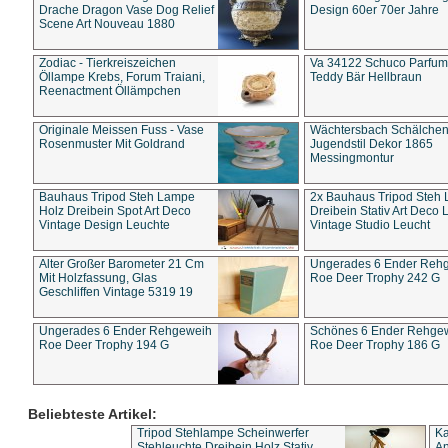
Drache Dragon Vase Dog Relief
Design 60er 70er Jahre
Scene Art Nouveau 1880
Zodiac - Tierkreiszeichen
Va 34122 Schuco Parfum 
Öllampe Krebs, Forum Traiani,
Teddy Bär Hellbraun
Reenactment Öllämpchen
Originale Meissen Fuss - Vase
Wächtersbach Schälche
Rosenmuster Mit Goldrand
Jugendstil Dekor 1865
Messingmontur
Bauhaus Tripod Steh Lampe
2x Bauhaus Tripod Steh
Holz Dreibein Spot Art Deco
Dreibein Stativ Art Deco L
Vintage Design Leuchte
Vintage Studio Leucht
Alter Großer Barometer 21 Cm
Ungerades 6 Ender Reh
Mit Holzfassung, Glas
Roe Deer Trophy 242 G
Geschliffen Vintage 5319 19
Ungerades 6 Ender Rehgeweih
Schönes 6 Ender Rehge
Roe Deer Trophy 194 G
Roe Deer Trophy 186 G
Beliebteste Artikel:
Tripod Stehlampe Scheinwerfer
Ka
Stehleuchte Dreibein Holz Stativ
An