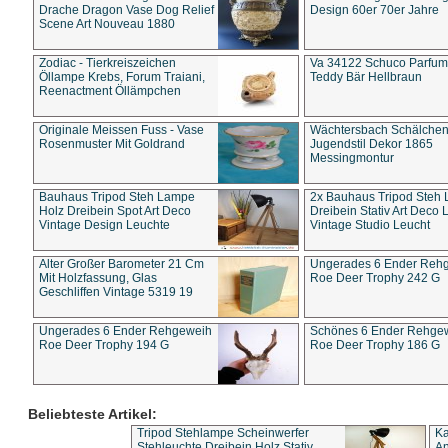
Drache Dragon Vase Dog Relief
Design 60er 70er Jahre
Scene Art Nouveau 1880
Zodiac - Tierkreiszeichen
Va 34122 Schuco Parfum 
Öllampe Krebs, Forum Traiani,
Teddy Bär Hellbraun
Reenactment Öllämpchen
Originale Meissen Fuss - Vase
Wächtersbach Schälche
Rosenmuster Mit Goldrand
Jugendstil Dekor 1865
Messingmontur
Bauhaus Tripod Steh Lampe
2x Bauhaus Tripod Steh
Holz Dreibein Spot Art Deco
Dreibein Stativ Art Deco L
Vintage Design Leuchte
Vintage Studio Leucht
Alter Großer Barometer 21 Cm
Ungerades 6 Ender Reh
Mit Holzfassung, Glas
Roe Deer Trophy 242 G
Geschliffen Vintage 5319 19
Ungerades 6 Ender Rehgeweih
Schönes 6 Ender Rehge
Roe Deer Trophy 194 G
Roe Deer Trophy 186 G
Beliebteste Artikel:
Tripod Stehlampe Scheinwerfer
Ka
Stehleuchte Dreibein Holz Stativ
An