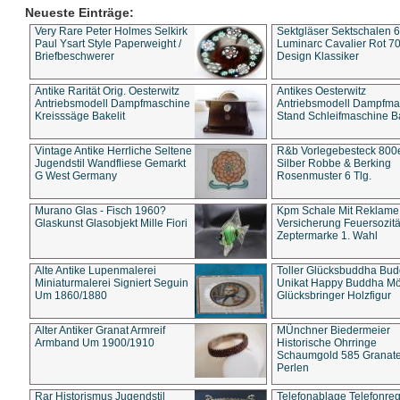
Neueste Einträge:
Very Rare Peter Holmes Selkirk
Sektgläser Sektschalen 
Paul Ysart Style Paperweight /
Luminarc Cavalier Rot 70
Briefbeschwerer
Design Klassiker
Antike Rarität Orig. Oesterwitz
Antikes Oesterwitz
Antriebsmodell Dampfmaschine
Antriebsmodell Dampfma
Kreisssäge Bakelit
Stand Schleifmaschine Ba
Vintage Antike Herrliche Seltene
R&b Vorlegebesteck 800
Jugendstil Wandfliese Gemarkt
Silber Robbe & Berking
G West Germany
Rosenmuster 6 Tlg.
Murano Glas - Fisch 1960?
Kpm Schale Mit Reklame
Glaskunst Glasobjekt Mille Fiori
Versicherung Feuersozitä
Zeptermarke 1. Wahl
Alte Antike Lupenmalerei
Toller Glücksbuddha Bu
Miniaturmalerei Signiert Seguin
Unikat Happy Buddha M
Um 1860/1880
Glücksbringer Holzfigur
Alter Antiker Granat Armreif
MÜnchner Biedermeier
Armband Um 1900/1910
Historische Ohrringe
Schaumgold 585 Granate 
Perlen
Rar Historismus Jugendstil
Telefonablage Telefonreg