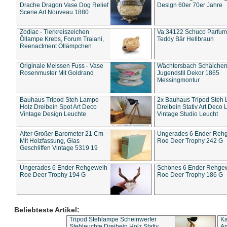
Drache Dragon Vase Dog Relief
Design 60er 70er Jahre
Scene Art Nouveau 1880
Zodiac - Tierkreiszeichen
Va 34122 Schuco Parfum 
Öllampe Krebs, Forum Traiani,
Teddy Bär Hellbraun
Reenactment Öllämpchen
Originale Meissen Fuss - Vase
Wächtersbach Schälche
Rosenmuster Mit Goldrand
Jugendstil Dekor 1865
Messingmontur
Bauhaus Tripod Steh Lampe
2x Bauhaus Tripod Steh
Holz Dreibein Spot Art Deco
Dreibein Stativ Art Deco L
Vintage Design Leuchte
Vintage Studio Leucht
Alter Großer Barometer 21 Cm
Ungerades 6 Ender Reh
Mit Holzfassung, Glas
Roe Deer Trophy 242 G
Geschliffen Vintage 5319 19
Ungerades 6 Ender Rehgeweih
Schönes 6 Ender Rehge
Roe Deer Trophy 194 G
Roe Deer Trophy 186 G
Beliebteste Artikel:
Tripod Stehlampe Scheinwerfer
Ka
Stehleuchte Dreibein Holz Stativ
An