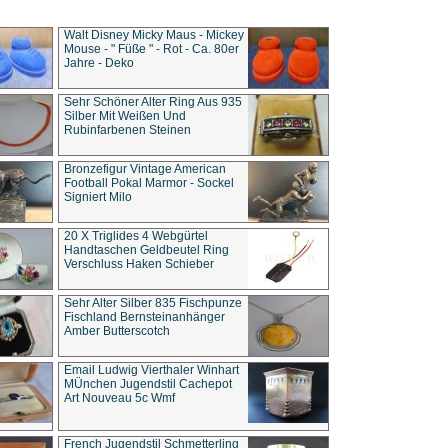
Walt Disney Micky Maus - Mickey
Mouse - " Füße " - Rot - Ca. 80er
Jahre - Deko
Sehr Schöner Alter Ring Aus 935
Silber Mit Weißen Und
Rubinfarbenen Steinen
Bronzefigur Vintage American
Football Pokal Marmor - Sockel
Signiert Milo
20 X Triglides 4 Webgürtel
Handtaschen Geldbeutel Ring
Verschluss Haken Schieber
Sehr Alter Silber 835 Fischpunze
Fischland Bernsteinanhänger
Amber Butterscotch
Email Ludwig Vierthaler Winhart
MÜnchen Jugendstil Cachepot
Art Nouveau 5c Wmf
French Jugendstil Schmetterling