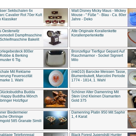
äser Sektschalen 6x
Walt Disney Micky Maus - Mickey
rc Cavalier Rot 70er Kult
Mouse - " Füße " - Blau - Ca. 80er
 Klassiker
Jahre - Deko
s Oesterwitz
Alte Originale Korallenkette
ebsmodell Dampfmaschine
Korallenperlenkette
Schleifmaschine Bakelit
rlegebesteck 800er
Bronzefigur Tierfigur Gepard Auf
 Robbe & Berking
Rauchmarmor - Sockel Signiert
uster 6 Tlg.
Milo
chale Mit Reklame
(mk010) Barocke Meissen Tasse,
herung Feuersozität
Blumenbukett, Marcolini Periode
marke 1. Wahl
1774 - 1814, 1. Wahl
 Glücksbuddha Budda
Schöner Alter Damenring Mit
t Happy Buddha Mönch
Stein Und Kleinen Diamanten
bringer Holzfigur
Gold 375
ner Biedermeier
Damenring Platin 950 Mit Saphir
ische Ohrringe
1, 4 Karat
gold 585 Granate Simili
nablage Telefonregal
Black Forest Jugendstil Hunter