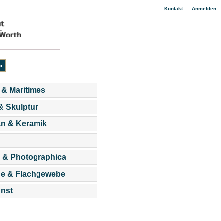
|
Kontakt
Anmelden
 & Maritimes
 & Skulptur
an & Keramik
 & Photographica
he & Flachgewebe
nst