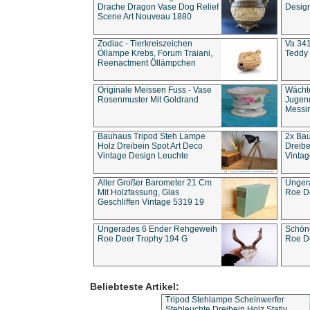
Drache Dragon Vase Dog Relief
Design
Scene Art Nouveau 1880
Zodiac - Tierkreiszeichen
Va 341
Öllampe Krebs, Forum Traiani,
Teddy 
Reenactment Öllämpchen
Originale Meissen Fuss - Vase
Wächt
Rosenmuster Mit Goldrand
Jugend
Messi
Bauhaus Tripod Steh Lampe
2x Ba
Holz Dreibein Spot Art Deco
Dreibe
Vintage Design Leuchte
Vintag
Alter Großer Barometer 21 Cm
Unger
Mit Holzfassung, Glas
Roe D
Geschliffen Vintage 5319 19
Ungerades 6 Ender Rehgeweih
Schön
Roe Deer Trophy 194 G
Roe D
Beliebteste Artikel:
Tripod Stehlampe Scheinwerfer
Stehleuchte Dreibein Holz Stativ