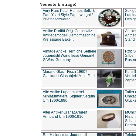
Neueste Einträge:
Very Rare Peter Holmes Selkirk
Sektgl
Paul Ysart Style Paperweight /
Lumina
Briefbeschwerer
Design
Antike Rarität Orig. Oesterwitz
Antike
Antriebsmodell Dampfmaschine
Antri
Kreisssäge Bakelit
Stand 
Vintage Antike Herrliche Seltene
R&b Vo
Jugendstil Wandfliese Gemarkt
Silber
G West Germany
Rosenm
Murano Glas - Fisch 1960?
Kpm S
Glaskunst Glasobjekt Mille Fiori
Versic
Zepter
Alte Antike Lupenmalerei
Toller
Miniaturmalerei Signiert Seguin
Unika
Um 1860/1880
Glücks
Alter Antiker Granat Armreif
MÜnch
Armband Um 1900/1910
Histor
Schaum
Perlen
Rar Historismus Jugendstil
Telefo