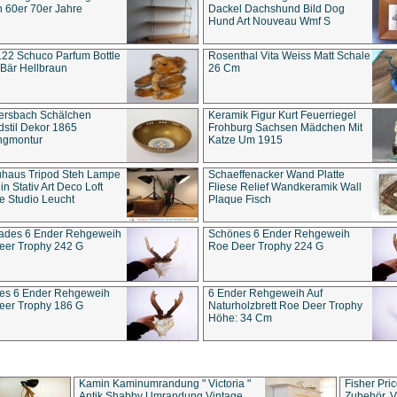
 60er 70er Jahre
Dackel Dachshund Bild Dog
Hund Art Nouveau Wmf S
22 Schuco Parfum Bottle
Rosenthal Vita Weiss Matt Schale
Bär Hellbraun
26 Cm
ersbach Schälchen
Keramik Figur Kurt Feuerriegel
stil Dekor 1865
Frohburg Sachsen Mädchen Mit
ngmontur
Katze Um 1915
uhaus Tripod Steh Lampe
Schaeffenacker Wand Platte
in Stativ Art Deco Loft
Fliese Relief Wandkeramik Wall
e Studio Leucht
Plaque Fisch
ades 6 Ender Rehgeweih
Schönes 6 Ender Rehgeweih
eer Trophy 242 G
Roe Deer Trophy 224 G
es 6 Ender Rehgeweih
6 Ender Rehgeweih Auf
eer Trophy 186 G
Naturholzbrett Roe Deer Trophy
Höhe: 34 Cm
Kamin Kaminumrandung " Victoria "
Fisher Pri
Antik Shabby Umrandung Vintage
Zubehör, V