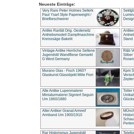
Neueste Einträge:
Very Rare Peter Holmes Selkirk
Sektgl
Paul Ysart Style Paperweight /
Lumina
Briefbeschwerer
Design
Antike Rarität Orig. Oesterwitz
Antike
Antriebsmodell Dampfmaschine
Antri
Kreisssäge Bakelit
Stand 
Vintage Antike Herrliche Seltene
R&b Vo
Jugendstil Wandfliese Gemarkt
Silber
G West Germany
Rosenm
Murano Glas - Fisch 1960?
Kpm S
Glaskunst Glasobjekt Mille Fiori
Versic
Zepter
Alte Antike Lupenmalerei
Toller
Miniaturmalerei Signiert Seguin
Unika
Um 1860/1880
Glücks
Alter Antiker Granat Armreif
MÜnch
Armband Um 1900/1910
Histor
Schaum
Perlen
Rar Historismus Jugendstil
Telefo