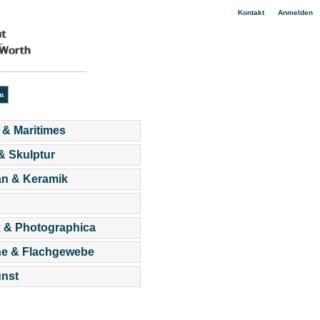
|
Kontakt
Anmelden
 & Maritimes
 & Skulptur
an & Keramik
 & Photographica
he & Flachgewebe
nst