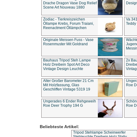
Drache Dragon Vase Dog Relief
Design
Scene Art Nouveau 1880
Zodiac - Tierkreiszeichen
Va 341
Öllampe Krebs, Forum Traiani,
Teddy 
Reenactment Öllämpchen
Originale Meissen Fuss - Vase
Wächt
Rosenmuster Mit Goldrand
Jugend
Messi
Bauhaus Tripod Steh Lampe
2x Ba
Holz Dreibein Spot Art Deco
Dreibe
Vintage Design Leuchte
Vintag
Alter Großer Barometer 21 Cm
Unger
Mit Holzfassung, Glas
Roe D
Geschliffen Vintage 5319 19
Ungerades 6 Ender Rehgeweih
Schön
Roe Deer Trophy 194 G
Roe D
Beliebteste Artikel:
Tripod Stehlampe Scheinwerfer
Stehleuchte Dreibein Holz Stativ