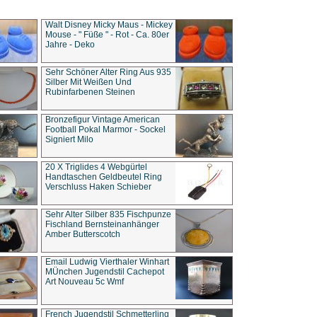
Walt Disney Micky Maus - Mickey
Mouse - " Füße " - Rot - Ca. 80er
Jahre - Deko
Sehr Schöner Alter Ring Aus 935
Silber Mit Weißen Und
Rubinfarbenen Steinen
Bronzefigur Vintage American
Football Pokal Marmor - Sockel
Signiert Milo
20 X Triglides 4 Webgürtel
Handtaschen Geldbeutel Ring
Verschluss Haken Schieber
Sehr Alter Silber 835 Fischpunze
Fischland Bernsteinanhänger
Amber Butterscotch
Email Ludwig Vierthaler Winhart
MÜnchen Jugendstil Cachepot
Art Nouveau 5c Wmf
French Jugendstil Schmetterling