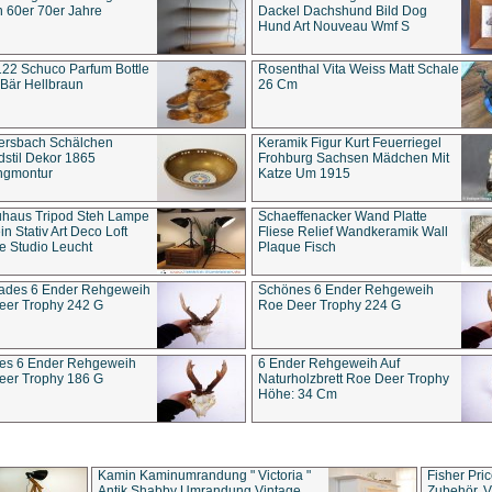
 60er 70er Jahre
Dackel Dachshund Bild Dog
Hund Art Nouveau Wmf S
22 Schuco Parfum Bottle
Rosenthal Vita Weiss Matt Schale
Bär Hellbraun
26 Cm
ersbach Schälchen
Keramik Figur Kurt Feuerriegel
stil Dekor 1865
Frohburg Sachsen Mädchen Mit
ngmontur
Katze Um 1915
uhaus Tripod Steh Lampe
Schaeffenacker Wand Platte
in Stativ Art Deco Loft
Fliese Relief Wandkeramik Wall
e Studio Leucht
Plaque Fisch
ades 6 Ender Rehgeweih
Schönes 6 Ender Rehgeweih
eer Trophy 242 G
Roe Deer Trophy 224 G
es 6 Ender Rehgeweih
6 Ender Rehgeweih Auf
eer Trophy 186 G
Naturholzbrett Roe Deer Trophy
Höhe: 34 Cm
Kamin Kaminumrandung " Victoria "
Fisher Pri
Antik Shabby Umrandung Vintage
Zubehör, V