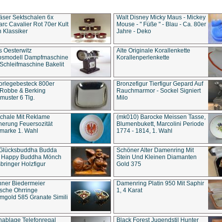
äser Sektschalen 6x
Walt Disney Micky Maus - Mickey
rc Cavalier Rot 70er Kult
Mouse - " Füße " - Blau - Ca. 80er
 Klassiker
Jahre - Deko
s Oesterwitz
Alte Originale Korallenkette
ebsmodell Dampfmaschine
Korallenperlenkette
Schleifmaschine Bakelit
rlegebesteck 800er
Bronzefigur Tierfigur Gepard Auf
 Robbe & Berking
Rauchmarmor - Sockel Signiert
uster 6 Tlg.
Milo
chale Mit Reklame
(mk010) Barocke Meissen Tasse,
herung Feuersozität
Blumenbukett, Marcolini Periode
marke 1. Wahl
1774 - 1814, 1. Wahl
 Glücksbuddha Budda
Schöner Alter Damenring Mit
t Happy Buddha Mönch
Stein Und Kleinen Diamanten
bringer Holzfigur
Gold 375
ner Biedermeier
Damenring Platin 950 Mit Saphir
ische Ohrringe
1, 4 Karat
gold 585 Granate Simili
nablage Telefonregal
Black Forest Jugendstil Hunter