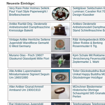
Neueste Einträge:
Very Rare Peter Holmes Selkirk
Sektgläser Sektschalen 
Paul Ysart Style Paperweight /
Luminarc Cavalier Rot 70
Briefbeschwerer
Design Klassiker
Antike Rarität Orig. Oesterwitz
Antikes Oesterwitz
Antriebsmodell Dampfmaschine
Antriebsmodell Dampfma
Kreisssäge Bakelit
Stand Schleifmaschine Ba
Vintage Antike Herrliche Seltene
R&b Vorlegebesteck 800
Jugendstil Wandfliese Gemarkt
Silber Robbe & Berking
G West Germany
Rosenmuster 6 Tlg.
Murano Glas - Fisch 1960?
Kpm Schale Mit Reklame
Glaskunst Glasobjekt Mille Fiori
Versicherung Feuersozitä
Zeptermarke 1. Wahl
Alte Antike Lupenmalerei
Toller Glücksbuddha Bu
Miniaturmalerei Signiert Seguin
Unikat Happy Buddha M
Um 1860/1880
Glücksbringer Holzfigur
Alter Antiker Granat Armreif
MÜnchner Biedermeier
Armband Um 1900/1910
Historische Ohrringe
Schaumgold 585 Granate 
Perlen
Rar Historismus Jugendstil
Telefonablage Telefonreg