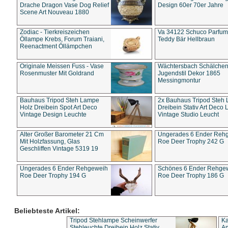
Drache Dragon Vase Dog Relief
Design 60er 70er Jahre
Scene Art Nouveau 1880
Zodiac - Tierkreiszeichen
Va 34122 Schuco Parfum 
Öllampe Krebs, Forum Traiani,
Teddy Bär Hellbraun
Reenactment Öllämpchen
Originale Meissen Fuss - Vase
Wächtersbach Schälche
Rosenmuster Mit Goldrand
Jugendstil Dekor 1865
Messingmontur
Bauhaus Tripod Steh Lampe
2x Bauhaus Tripod Steh
Holz Dreibein Spot Art Deco
Dreibein Stativ Art Deco L
Vintage Design Leuchte
Vintage Studio Leucht
Alter Großer Barometer 21 Cm
Ungerades 6 Ender Reh
Mit Holzfassung, Glas
Roe Deer Trophy 242 G
Geschliffen Vintage 5319 19
Ungerades 6 Ender Rehgeweih
Schönes 6 Ender Rehge
Roe Deer Trophy 194 G
Roe Deer Trophy 186 G
Beliebteste Artikel:
Tripod Stehlampe Scheinwerfer
Ka
Stehleuchte Dreibein Holz Stativ
An