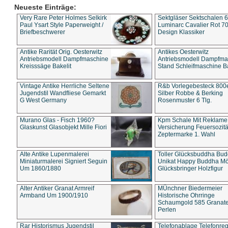
Neueste Einträge:
Very Rare Peter Holmes Selkirk
Sektgläser Sektschalen 
Paul Ysart Style Paperweight /
Luminarc Cavalier Rot 70
Briefbeschwerer
Design Klassiker
Antike Rarität Orig. Oesterwitz
Antikes Oesterwitz
Antriebsmodell Dampfmaschine
Antriebsmodell Dampfma
Kreisssäge Bakelit
Stand Schleifmaschine Ba
Vintage Antike Herrliche Seltene
R&b Vorlegebesteck 800
Jugendstil Wandfliese Gemarkt
Silber Robbe & Berking
G West Germany
Rosenmuster 6 Tlg.
Murano Glas - Fisch 1960?
Kpm Schale Mit Reklame
Glaskunst Glasobjekt Mille Fiori
Versicherung Feuersozitä
Zeptermarke 1. Wahl
Alte Antike Lupenmalerei
Toller Glücksbuddha Bu
Miniaturmalerei Signiert Seguin
Unikat Happy Buddha M
Um 1860/1880
Glücksbringer Holzfigur
Alter Antiker Granat Armreif
MÜnchner Biedermeier
Armband Um 1900/1910
Historische Ohrringe
Schaumgold 585 Granate 
Perlen
Rar Historismus Jugendstil
Telefonablage Telefonreg