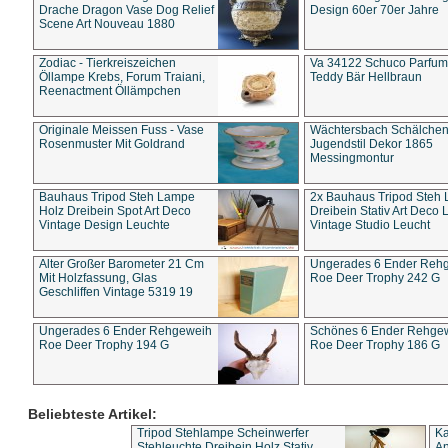
Drache Dragon Vase Dog Relief
Design 60er 70er Jahre
Scene Art Nouveau 1880
Zodiac - Tierkreiszeichen
Va 34122 Schuco Parfum 
Öllampe Krebs, Forum Traiani,
Teddy Bär Hellbraun
Reenactment Öllämpchen
Originale Meissen Fuss - Vase
Wächtersbach Schälche
Rosenmuster Mit Goldrand
Jugendstil Dekor 1865
Messingmontur
Bauhaus Tripod Steh Lampe
2x Bauhaus Tripod Steh
Holz Dreibein Spot Art Deco
Dreibein Stativ Art Deco L
Vintage Design Leuchte
Vintage Studio Leucht
Alter Großer Barometer 21 Cm
Ungerades 6 Ender Reh
Mit Holzfassung, Glas
Roe Deer Trophy 242 G
Geschliffen Vintage 5319 19
Ungerades 6 Ender Rehgeweih
Schönes 6 Ender Rehge
Roe Deer Trophy 194 G
Roe Deer Trophy 186 G
Beliebteste Artikel:
Tripod Stehlampe Scheinwerfer
Ka
Stehleuchte Dreibein Holz Stativ
An