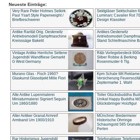
Neueste Einträge:
Very Rare Peter Holmes Selkirk
Sektgläser Sektschalen 
Paul Ysart Style Paperweight /
Luminarc Cavalier Rot 70
Briefbeschwerer
Design Klassiker
Antike Rarität Orig. Oesterwitz
Antikes Oesterwitz
Antriebsmodell Dampfmaschine
Antriebsmodell Dampfma
Kreisssäge Bakelit
Stand Schleifmaschine Ba
Vintage Antike Herrliche Seltene
R&b Vorlegebesteck 800
Jugendstil Wandfliese Gemarkt
Silber Robbe & Berking
G West Germany
Rosenmuster 6 Tlg.
Murano Glas - Fisch 1960?
Kpm Schale Mit Reklame
Glaskunst Glasobjekt Mille Fiori
Versicherung Feuersozitä
Zeptermarke 1. Wahl
Alte Antike Lupenmalerei
Toller Glücksbuddha Bu
Miniaturmalerei Signiert Seguin
Unikat Happy Buddha M
Um 1860/1880
Glücksbringer Holzfigur
Alter Antiker Granat Armreif
MÜnchner Biedermeier
Armband Um 1900/1910
Historische Ohrringe
Schaumgold 585 Granate 
Perlen
Rar Historismus Jugendstil
Telefonablage Telefonreg