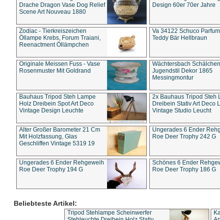
Drache Dragon Vase Dog Relief
Design 60er 70er Jahre
Scene Art Nouveau 1880
Zodiac - Tierkreiszeichen
Va 34122 Schuco Parfum 
Öllampe Krebs, Forum Traiani,
Teddy Bär Hellbraun
Reenactment Öllämpchen
Originale Meissen Fuss - Vase
Wächtersbach Schälche
Rosenmuster Mit Goldrand
Jugendstil Dekor 1865
Messingmontur
Bauhaus Tripod Steh Lampe
2x Bauhaus Tripod Steh
Holz Dreibein Spot Art Deco
Dreibein Stativ Art Deco L
Vintage Design Leuchte
Vintage Studio Leucht
Alter Großer Barometer 21 Cm
Ungerades 6 Ender Reh
Mit Holzfassung, Glas
Roe Deer Trophy 242 G
Geschliffen Vintage 5319 19
Ungerades 6 Ender Rehgeweih
Schönes 6 Ender Rehge
Roe Deer Trophy 194 G
Roe Deer Trophy 186 G
Beliebteste Artikel:
Tripod Stehlampe Scheinwerfer
Ka
Stehleuchte Dreibein Holz Stativ
An