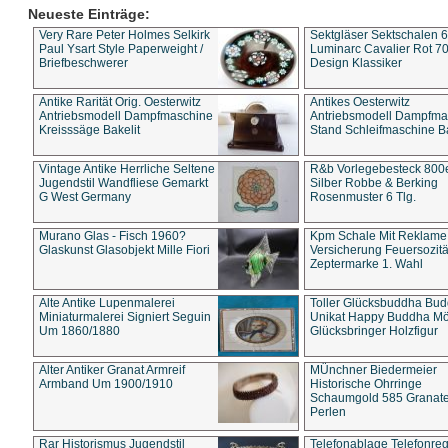
Neueste Einträge:
Very Rare Peter Holmes Selkirk
Sektgläser Sektschalen 
Paul Ysart Style Paperweight /
Luminarc Cavalier Rot 70
Briefbeschwerer
Design Klassiker
Antike Rarität Orig. Oesterwitz
Antikes Oesterwitz
Antriebsmodell Dampfmaschine
Antriebsmodell Dampfma
Kreisssäge Bakelit
Stand Schleifmaschine Ba
Vintage Antike Herrliche Seltene
R&b Vorlegebesteck 800
Jugendstil Wandfliese Gemarkt
Silber Robbe & Berking
G West Germany
Rosenmuster 6 Tlg.
Murano Glas - Fisch 1960?
Kpm Schale Mit Reklame
Glaskunst Glasobjekt Mille Fiori
Versicherung Feuersozitä
Zeptermarke 1. Wahl
Alte Antike Lupenmalerei
Toller Glücksbuddha Bu
Miniaturmalerei Signiert Seguin
Unikat Happy Buddha M
Um 1860/1880
Glücksbringer Holzfigur
Alter Antiker Granat Armreif
MÜnchner Biedermeier
Armband Um 1900/1910
Historische Ohrringe
Schaumgold 585 Granate 
Perlen
Rar Historismus Jugendstil
Telefonablage Telefonreg