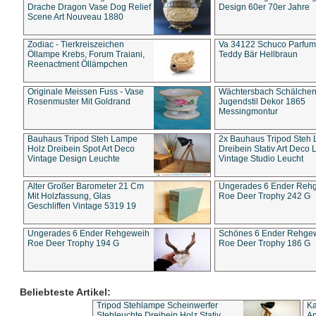
Drache Dragon Vase Dog Relief
Design 60er 70er Jahre
Scene Art Nouveau 1880
Zodiac - Tierkreiszeichen
Va 34122 Schuco Parfum 
Öllampe Krebs, Forum Traiani,
Teddy Bär Hellbraun
Reenactment Öllämpchen
Originale Meissen Fuss - Vase
Wächtersbach Schälche
Rosenmuster Mit Goldrand
Jugendstil Dekor 1865
Messingmontur
Bauhaus Tripod Steh Lampe
2x Bauhaus Tripod Steh
Holz Dreibein Spot Art Deco
Dreibein Stativ Art Deco L
Vintage Design Leuchte
Vintage Studio Leucht
Alter Großer Barometer 21 Cm
Ungerades 6 Ender Reh
Mit Holzfassung, Glas
Roe Deer Trophy 242 G
Geschliffen Vintage 5319 19
Ungerades 6 Ender Rehgeweih
Schönes 6 Ender Rehge
Roe Deer Trophy 194 G
Roe Deer Trophy 186 G
Beliebteste Artikel:
Tripod Stehlampe Scheinwerfer
Ka
Stehleuchte Dreibein Holz Stativ
An