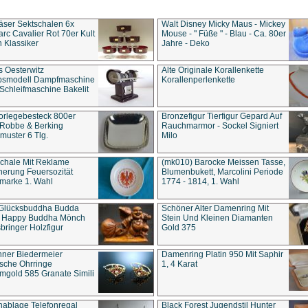
äser Sektschalen 6x
Walt Disney Micky Maus - Mickey
rc Cavalier Rot 70er Kult
Mouse - " Füße " - Blau - Ca. 80er
 Klassiker
Jahre - Deko
s Oesterwitz
Alte Originale Korallenkette
ebsmodell Dampfmaschine
Korallenperlenkette
Schleifmaschine Bakelit
rlegebesteck 800er
Bronzefigur Tierfigur Gepard Auf
 Robbe & Berking
Rauchmarmor - Sockel Signiert
uster 6 Tlg.
Milo
chale Mit Reklame
(mk010) Barocke Meissen Tasse,
herung Feuersozität
Blumenbukett, Marcolini Periode
marke 1. Wahl
1774 - 1814, 1. Wahl
 Glücksbuddha Budda
Schöner Alter Damenring Mit
t Happy Buddha Mönch
Stein Und Kleinen Diamanten
bringer Holzfigur
Gold 375
ner Biedermeier
Damenring Platin 950 Mit Saphir
ische Ohrringe
1, 4 Karat
gold 585 Granate Simili
nablage Telefonregal
Black Forest Jugendstil Hunter