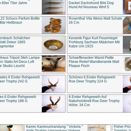
 60er 70er Jahre
Dackel Dachshund Bild Dog
Hund Art Nouveau Wmf S
22 Schuco Parfum Bottle
Rosenthal Vita Weiss Matt Schale
Bär Hellbraun
26 Cm
ersbach Schälchen
Keramik Figur Kurt Feuerriegel
stil Dekor 1865
Frohburg Sachsen Mädchen Mit
ngmontur
Katze Um 1915
uhaus Tripod Steh Lampe
Schaeffenacker Wand Platte
in Stativ Art Deco Loft
Fliese Relief Wandkeramik Wall
e Studio Leucht
Plaque Fisch
ades 6 Ender Rehgeweih
Schönes 6 Ender Rehgeweih
eer Trophy 242 G
Roe Deer Trophy 224 G
es 6 Ender Rehgeweih
6 Ender Rehgeweih Auf
eer Trophy 186 G
Naturholzbrett Roe Deer Trophy
Höhe: 34 Cm
Kamin Kaminumrandung " Victoria "
Fisher Pri
Antik Shabby Umrandung Vintage
Zubehör, V