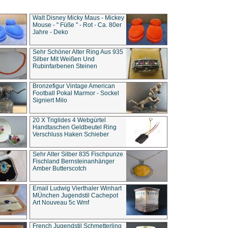
Walt Disney Micky Maus - Mickey
Mouse - " Füße " - Rot - Ca. 80er
Jahre - Deko
Sehr Schöner Alter Ring Aus 935
Silber Mit Weißen Und
Rubinfarbenen Steinen
Bronzefigur Vintage American
Football Pokal Marmor - Sockel
Signiert Milo
20 X Triglides 4 Webgürtel
Handtaschen Geldbeutel Ring
Verschluss Haken Schieber
Sehr Alter Silber 835 Fischpunze
Fischland Bernsteinanhänger
Amber Butterscotch
Email Ludwig Vierthaler Winhart
MÜnchen Jugendstil Cachepot
Art Nouveau 5c Wmf
French Jugendstil Schmetterling