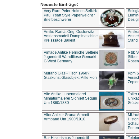
Neueste Einträge:
Very Rare Peter Holmes Selkirk
Sektgl
Paul Ysart Style Paperweight /
Lumina
Briefbeschwerer
Design
Antike Rarität Orig. Oesterwitz
Antike
Antriebsmodell Dampfmaschine
Antri
Kreisssäge Bakelit
Stand 
Vintage Antike Herrliche Seltene
R&b Vo
Jugendstil Wandfliese Gemarkt
Silber
G West Germany
Rosenm
Murano Glas - Fisch 1960?
Kpm S
Glaskunst Glasobjekt Mille Fiori
Versic
Zepter
Alte Antike Lupenmalerei
Toller
Miniaturmalerei Signiert Seguin
Unika
Um 1860/1880
Glücks
Alter Antiker Granat Armreif
MÜnch
Armband Um 1900/1910
Histor
Schaum
Perlen
Rar Historismus Jugendstil
Telefo