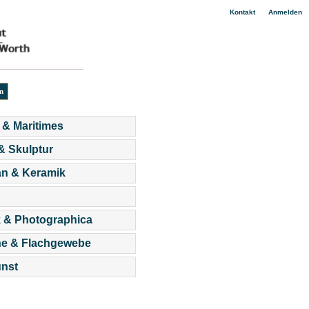
|
Kontakt
Anmelden
 & Maritimes
 & Skulptur
an & Keramik
 & Photographica
he & Flachgewebe
nst