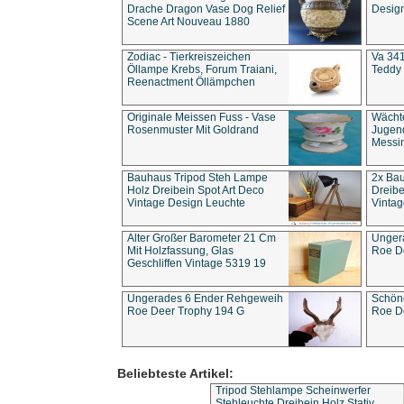
Drache Dragon Vase Dog Relief
Design
Scene Art Nouveau 1880
Zodiac - Tierkreiszeichen
Va 341
Öllampe Krebs, Forum Traiani,
Teddy 
Reenactment Öllämpchen
Originale Meissen Fuss - Vase
Wächt
Rosenmuster Mit Goldrand
Jugend
Messi
Bauhaus Tripod Steh Lampe
2x Ba
Holz Dreibein Spot Art Deco
Dreibe
Vintage Design Leuchte
Vintag
Alter Großer Barometer 21 Cm
Unger
Mit Holzfassung, Glas
Roe D
Geschliffen Vintage 5319 19
Ungerades 6 Ender Rehgeweih
Schön
Roe Deer Trophy 194 G
Roe D
Beliebteste Artikel:
Tripod Stehlampe Scheinwerfer
Stehleuchte Dreibein Holz Stativ