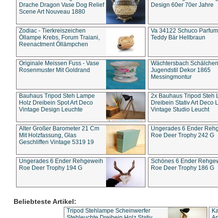
Drache Dragon Vase Dog Relief
Design 60er 70er Jahre
Scene Art Nouveau 1880
Zodiac - Tierkreiszeichen
Va 34122 Schuco Parfum 
Öllampe Krebs, Forum Traiani,
Teddy Bär Hellbraun
Reenactment Öllämpchen
Originale Meissen Fuss - Vase
Wächtersbach Schälche
Rosenmuster Mit Goldrand
Jugendstil Dekor 1865
Messingmontur
Bauhaus Tripod Steh Lampe
2x Bauhaus Tripod Steh
Holz Dreibein Spot Art Deco
Dreibein Stativ Art Deco L
Vintage Design Leuchte
Vintage Studio Leucht
Alter Großer Barometer 21 Cm
Ungerades 6 Ender Reh
Mit Holzfassung, Glas
Roe Deer Trophy 242 G
Geschliffen Vintage 5319 19
Ungerades 6 Ender Rehgeweih
Schönes 6 Ender Rehge
Roe Deer Trophy 194 G
Roe Deer Trophy 186 G
Beliebteste Artikel:
Tripod Stehlampe Scheinwerfer
Ka
Stehleuchte Dreibein Holz Stativ
An