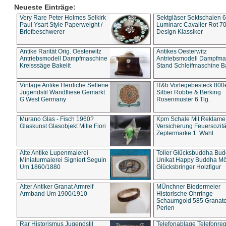
Neueste Einträge:
Very Rare Peter Holmes Selkirk
Sektgläser Sektschalen 
Paul Ysart Style Paperweight /
Luminarc Cavalier Rot 70
Briefbeschwerer
Design Klassiker
Antike Rarität Orig. Oesterwitz
Antikes Oesterwitz
Antriebsmodell Dampfmaschine
Antriebsmodell Dampfma
Kreisssäge Bakelit
Stand Schleifmaschine Ba
Vintage Antike Herrliche Seltene
R&b Vorlegebesteck 800
Jugendstil Wandfliese Gemarkt
Silber Robbe & Berking
G West Germany
Rosenmuster 6 Tlg.
Murano Glas - Fisch 1960?
Kpm Schale Mit Reklame
Glaskunst Glasobjekt Mille Fiori
Versicherung Feuersozitä
Zeptermarke 1. Wahl
Alte Antike Lupenmalerei
Toller Glücksbuddha Bu
Miniaturmalerei Signiert Seguin
Unikat Happy Buddha M
Um 1860/1880
Glücksbringer Holzfigur
Alter Antiker Granat Armreif
MÜnchner Biedermeier
Armband Um 1900/1910
Historische Ohrringe
Schaumgold 585 Granate 
Perlen
Rar Historismus Jugendstil
Telefonablage Telefonreg