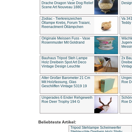
Drache Dragon Vase Dog Relief
Design
Scene Art Nouveau 1880
Zodiac - Tierkreiszeichen
Va 341
Öllampe Krebs, Forum Traiani,
Teddy 
Reenactment Öllämpchen
Originale Meissen Fuss - Vase
Wächt
Rosenmuster Mit Goldrand
Jugend
Messi
Bauhaus Tripod Steh Lampe
2x Ba
Holz Dreibein Spot Art Deco
Dreibe
Vintage Design Leuchte
Vintag
Alter Großer Barometer 21 Cm
Unger
Mit Holzfassung, Glas
Roe D
Geschliffen Vintage 5319 19
Ungerades 6 Ender Rehgeweih
Schön
Roe Deer Trophy 194 G
Roe D
Beliebteste Artikel:
Tripod Stehlampe Scheinwerfer
Stehleuchte Dreibein Holz Stativ