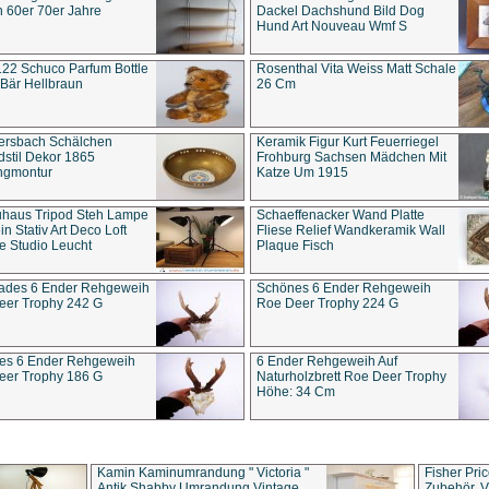
 60er 70er Jahre
Dackel Dachshund Bild Dog
Hund Art Nouveau Wmf S
22 Schuco Parfum Bottle
Rosenthal Vita Weiss Matt Schale
Bär Hellbraun
26 Cm
ersbach Schälchen
Keramik Figur Kurt Feuerriegel
stil Dekor 1865
Frohburg Sachsen Mädchen Mit
ngmontur
Katze Um 1915
uhaus Tripod Steh Lampe
Schaeffenacker Wand Platte
in Stativ Art Deco Loft
Fliese Relief Wandkeramik Wall
e Studio Leucht
Plaque Fisch
ades 6 Ender Rehgeweih
Schönes 6 Ender Rehgeweih
eer Trophy 242 G
Roe Deer Trophy 224 G
es 6 Ender Rehgeweih
6 Ender Rehgeweih Auf
eer Trophy 186 G
Naturholzbrett Roe Deer Trophy
Höhe: 34 Cm
Kamin Kaminumrandung " Victoria "
Fisher Pri
Antik Shabby Umrandung Vintage
Zubehör, V