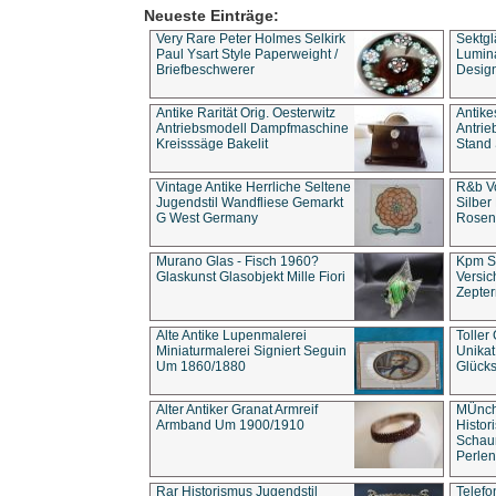
Neueste Einträge:
Very Rare Peter Holmes Selkirk
Sektgl
Paul Ysart Style Paperweight /
Lumina
Briefbeschwerer
Design
Antike Rarität Orig. Oesterwitz
Antike
Antriebsmodell Dampfmaschine
Antri
Kreisssäge Bakelit
Stand 
Vintage Antike Herrliche Seltene
R&b Vo
Jugendstil Wandfliese Gemarkt
Silber
G West Germany
Rosenm
Murano Glas - Fisch 1960?
Kpm S
Glaskunst Glasobjekt Mille Fiori
Versic
Zepter
Alte Antike Lupenmalerei
Toller
Miniaturmalerei Signiert Seguin
Unika
Um 1860/1880
Glücks
Alter Antiker Granat Armreif
MÜnch
Armband Um 1900/1910
Histor
Schaum
Perlen
Rar Historismus Jugendstil
Telefo