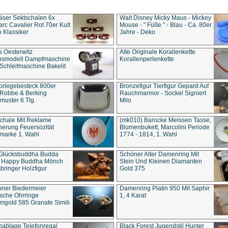
äser Sektschalen 6x
Walt Disney Micky Maus - Mickey
rc Cavalier Rot 70er Kult
Mouse - " Füße " - Blau - Ca. 80er
 Klassiker
Jahre - Deko
s Oesterwitz
Alte Originale Korallenkette
ebsmodell Dampfmaschine
Korallenperlenkette
Schleifmaschine Bakelit
rlegebesteck 800er
Bronzefigur Tierfigur Gepard Auf
 Robbe & Berking
Rauchmarmor - Sockel Signiert
uster 6 Tlg.
Milo
chale Mit Reklame
(mk010) Barocke Meissen Tasse,
herung Feuersozität
Blumenbukett, Marcolini Periode
marke 1. Wahl
1774 - 1814, 1. Wahl
 Glücksbuddha Budda
Schöner Alter Damenring Mit
t Happy Buddha Mönch
Stein Und Kleinen Diamanten
bringer Holzfigur
Gold 375
ner Biedermeier
Damenring Platin 950 Mit Saphir
ische Ohrringe
1, 4 Karat
gold 585 Granate Simili
nablage Telefonregal
Black Forest Jugendstil Hunter