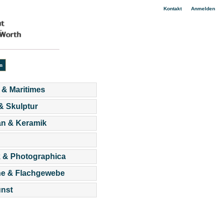
|
Kontakt
Anmelden
 & Maritimes
 & Skulptur
an & Keramik
 & Photographica
he & Flachgewebe
nst