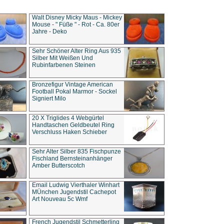
Walt Disney Micky Maus - Mickey
Mouse - " Füße " - Rot - Ca. 80er
Jahre - Deko
Sehr Schöner Alter Ring Aus 935
Silber Mit Weißen Und
Rubinfarbenen Steinen
Bronzefigur Vintage American
Football Pokal Marmor - Sockel
Signiert Milo
20 X Triglides 4 Webgürtel
Handtaschen Geldbeutel Ring
Verschluss Haken Schieber
Sehr Alter Silber 835 Fischpunze
Fischland Bernsteinanhänger
Amber Butterscotch
Email Ludwig Vierthaler Winhart
MÜnchen Jugendstil Cachepot
Art Nouveau 5c Wmf
French Jugendstil Schmetterling