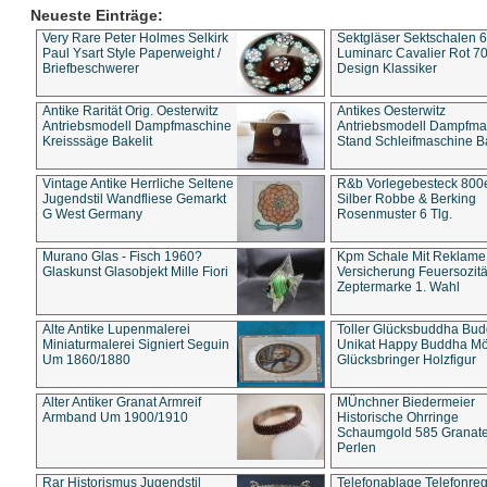
Neueste Einträge:
Very Rare Peter Holmes Selkirk
Sektgläser Sektschalen 
Paul Ysart Style Paperweight /
Luminarc Cavalier Rot 70
Briefbeschwerer
Design Klassiker
Antike Rarität Orig. Oesterwitz
Antikes Oesterwitz
Antriebsmodell Dampfmaschine
Antriebsmodell Dampfma
Kreisssäge Bakelit
Stand Schleifmaschine Ba
Vintage Antike Herrliche Seltene
R&b Vorlegebesteck 800
Jugendstil Wandfliese Gemarkt
Silber Robbe & Berking
G West Germany
Rosenmuster 6 Tlg.
Murano Glas - Fisch 1960?
Kpm Schale Mit Reklame
Glaskunst Glasobjekt Mille Fiori
Versicherung Feuersozitä
Zeptermarke 1. Wahl
Alte Antike Lupenmalerei
Toller Glücksbuddha Bu
Miniaturmalerei Signiert Seguin
Unikat Happy Buddha M
Um 1860/1880
Glücksbringer Holzfigur
Alter Antiker Granat Armreif
MÜnchner Biedermeier
Armband Um 1900/1910
Historische Ohrringe
Schaumgold 585 Granate 
Perlen
Rar Historismus Jugendstil
Telefonablage Telefonreg