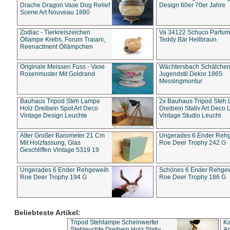
Drache Dragon Vase Dog Relief
Design 60er 70er Jahre
Scene Art Nouveau 1880
Zodiac - Tierkreiszeichen
Va 34122 Schuco Parfum 
Öllampe Krebs, Forum Traiani,
Teddy Bär Hellbraun
Reenactment Öllämpchen
Originale Meissen Fuss - Vase
Wächtersbach Schälche
Rosenmuster Mit Goldrand
Jugendstil Dekor 1865
Messingmontur
Bauhaus Tripod Steh Lampe
2x Bauhaus Tripod Steh
Holz Dreibein Spot Art Deco
Dreibein Stativ Art Deco L
Vintage Design Leuchte
Vintage Studio Leucht
Alter Großer Barometer 21 Cm
Ungerades 6 Ender Reh
Mit Holzfassung, Glas
Roe Deer Trophy 242 G
Geschliffen Vintage 5319 19
Ungerades 6 Ender Rehgeweih
Schönes 6 Ender Rehge
Roe Deer Trophy 194 G
Roe Deer Trophy 186 G
Beliebteste Artikel:
Tripod Stehlampe Scheinwerfer
Ka
Stehleuchte Dreibein Holz Stativ
An