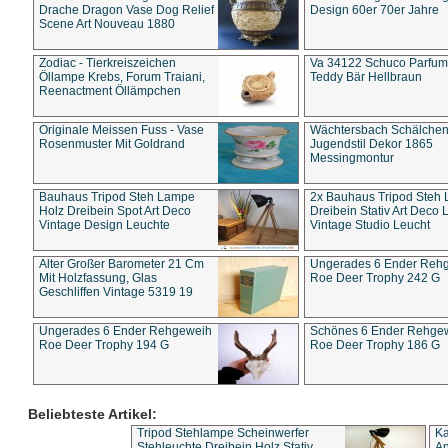
Drache Dragon Vase Dog Relief
Design 60er 70er Jahre
Scene Art Nouveau 1880
Zodiac - Tierkreiszeichen
Va 34122 Schuco Parfum 
Öllampe Krebs, Forum Traiani,
Teddy Bär Hellbraun
Reenactment Öllämpchen
Originale Meissen Fuss - Vase
Wächtersbach Schälche
Rosenmuster Mit Goldrand
Jugendstil Dekor 1865
Messingmontur
Bauhaus Tripod Steh Lampe
2x Bauhaus Tripod Steh
Holz Dreibein Spot Art Deco
Dreibein Stativ Art Deco L
Vintage Design Leuchte
Vintage Studio Leucht
Alter Großer Barometer 21 Cm
Ungerades 6 Ender Reh
Mit Holzfassung, Glas
Roe Deer Trophy 242 G
Geschliffen Vintage 5319 19
Ungerades 6 Ender Rehgeweih
Schönes 6 Ender Rehge
Roe Deer Trophy 194 G
Roe Deer Trophy 186 G
Beliebteste Artikel:
Tripod Stehlampe Scheinwerfer
Ka
Stehleuchte Dreibein Holz Stativ
An