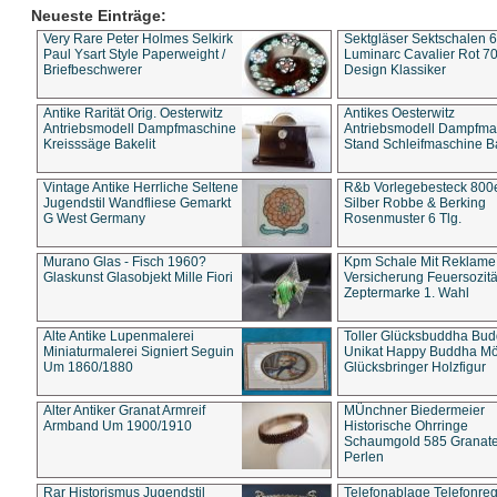
Neueste Einträge:
Very Rare Peter Holmes Selkirk
Sektgläser Sektschalen 
Paul Ysart Style Paperweight /
Luminarc Cavalier Rot 70
Briefbeschwerer
Design Klassiker
Antike Rarität Orig. Oesterwitz
Antikes Oesterwitz
Antriebsmodell Dampfmaschine
Antriebsmodell Dampfma
Kreisssäge Bakelit
Stand Schleifmaschine Ba
Vintage Antike Herrliche Seltene
R&b Vorlegebesteck 800
Jugendstil Wandfliese Gemarkt
Silber Robbe & Berking
G West Germany
Rosenmuster 6 Tlg.
Murano Glas - Fisch 1960?
Kpm Schale Mit Reklame
Glaskunst Glasobjekt Mille Fiori
Versicherung Feuersozitä
Zeptermarke 1. Wahl
Alte Antike Lupenmalerei
Toller Glücksbuddha Bu
Miniaturmalerei Signiert Seguin
Unikat Happy Buddha M
Um 1860/1880
Glücksbringer Holzfigur
Alter Antiker Granat Armreif
MÜnchner Biedermeier
Armband Um 1900/1910
Historische Ohrringe
Schaumgold 585 Granate 
Perlen
Rar Historismus Jugendstil
Telefonablage Telefonreg