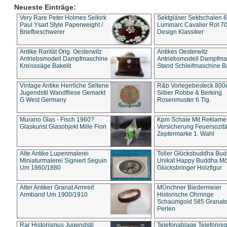
Neueste Einträge:
Very Rare Peter Holmes Selkirk
Sektgläser Sektschalen 
Paul Ysart Style Paperweight /
Luminarc Cavalier Rot 70
Briefbeschwerer
Design Klassiker
Antike Rarität Orig. Oesterwitz
Antikes Oesterwitz
Antriebsmodell Dampfmaschine
Antriebsmodell Dampfma
Kreisssäge Bakelit
Stand Schleifmaschine Ba
Vintage Antike Herrliche Seltene
R&b Vorlegebesteck 800
Jugendstil Wandfliese Gemarkt
Silber Robbe & Berking
G West Germany
Rosenmuster 6 Tlg.
Murano Glas - Fisch 1960?
Kpm Schale Mit Reklame
Glaskunst Glasobjekt Mille Fiori
Versicherung Feuersozitä
Zeptermarke 1. Wahl
Alte Antike Lupenmalerei
Toller Glücksbuddha Bu
Miniaturmalerei Signiert Seguin
Unikat Happy Buddha M
Um 1860/1880
Glücksbringer Holzfigur
Alter Antiker Granat Armreif
MÜnchner Biedermeier
Armband Um 1900/1910
Historische Ohrringe
Schaumgold 585 Granate 
Perlen
Rar Historismus Jugendstil
Telefonablage Telefonreg