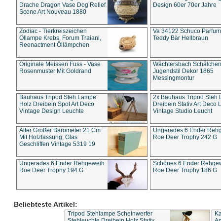
Drache Dragon Vase Dog Relief
Design 60er 70er Jahre
Scene Art Nouveau 1880
Zodiac - Tierkreiszeichen
Va 34122 Schuco Parfum 
Öllampe Krebs, Forum Traiani,
Teddy Bär Hellbraun
Reenactment Öllämpchen
Originale Meissen Fuss - Vase
Wächtersbach Schälche
Rosenmuster Mit Goldrand
Jugendstil Dekor 1865
Messingmontur
Bauhaus Tripod Steh Lampe
2x Bauhaus Tripod Steh
Holz Dreibein Spot Art Deco
Dreibein Stativ Art Deco L
Vintage Design Leuchte
Vintage Studio Leucht
Alter Großer Barometer 21 Cm
Ungerades 6 Ender Reh
Mit Holzfassung, Glas
Roe Deer Trophy 242 G
Geschliffen Vintage 5319 19
Ungerades 6 Ender Rehgeweih
Schönes 6 Ender Rehge
Roe Deer Trophy 194 G
Roe Deer Trophy 186 G
Beliebteste Artikel:
Tripod Stehlampe Scheinwerfer
Ka
Stehleuchte Dreibein Holz Stativ
An