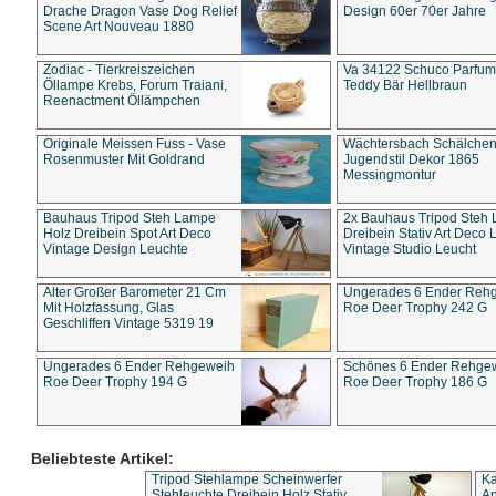
Drache Dragon Vase Dog Relief
Design 60er 70er Jahre
Scene Art Nouveau 1880
Zodiac - Tierkreiszeichen
Va 34122 Schuco Parfum 
Öllampe Krebs, Forum Traiani,
Teddy Bär Hellbraun
Reenactment Öllämpchen
Originale Meissen Fuss - Vase
Wächtersbach Schälche
Rosenmuster Mit Goldrand
Jugendstil Dekor 1865
Messingmontur
Bauhaus Tripod Steh Lampe
2x Bauhaus Tripod Steh
Holz Dreibein Spot Art Deco
Dreibein Stativ Art Deco L
Vintage Design Leuchte
Vintage Studio Leucht
Alter Großer Barometer 21 Cm
Ungerades 6 Ender Reh
Mit Holzfassung, Glas
Roe Deer Trophy 242 G
Geschliffen Vintage 5319 19
Ungerades 6 Ender Rehgeweih
Schönes 6 Ender Rehge
Roe Deer Trophy 194 G
Roe Deer Trophy 186 G
Beliebteste Artikel:
Tripod Stehlampe Scheinwerfer
Ka
Stehleuchte Dreibein Holz Stativ
An