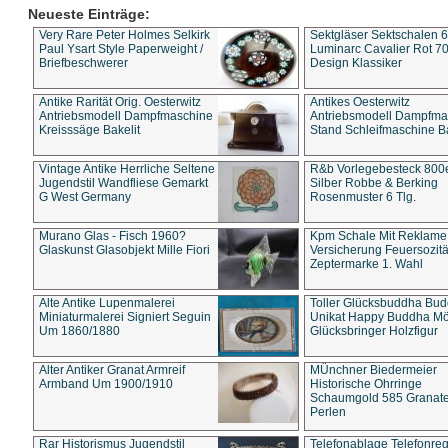
Neueste Einträge:
Very Rare Peter Holmes Selkirk
Sektgläser Sektschalen 
Paul Ysart Style Paperweight /
Luminarc Cavalier Rot 70
Briefbeschwerer
Design Klassiker
Antike Rarität Orig. Oesterwitz
Antikes Oesterwitz
Antriebsmodell Dampfmaschine
Antriebsmodell Dampfma
Kreisssäge Bakelit
Stand Schleifmaschine Ba
Vintage Antike Herrliche Seltene
R&b Vorlegebesteck 800
Jugendstil Wandfliese Gemarkt
Silber Robbe & Berking
G West Germany
Rosenmuster 6 Tlg.
Murano Glas - Fisch 1960?
Kpm Schale Mit Reklame
Glaskunst Glasobjekt Mille Fiori
Versicherung Feuersozitä
Zeptermarke 1. Wahl
Alte Antike Lupenmalerei
Toller Glücksbuddha Bu
Miniaturmalerei Signiert Seguin
Unikat Happy Buddha M
Um 1860/1880
Glücksbringer Holzfigur
Alter Antiker Granat Armreif
MÜnchner Biedermeier
Armband Um 1900/1910
Historische Ohrringe
Schaumgold 585 Granate 
Perlen
Rar Historismus Jugendstil
Telefonablage Telefonreg