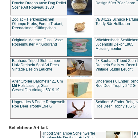
Drache Dragon Vase Dog Relief
Design 60er 70er Jahre
Scene Art Nouveau 1880
Zodiac - Tierkreiszeichen
Va 34122 Schuco Parfum 
Öllampe Krebs, Forum Traiani,
Teddy Bär Hellbraun
Reenactment Öllämpchen
Originale Meissen Fuss - Vase
Wächtersbach Schälche
Rosenmuster Mit Goldrand
Jugendstil Dekor 1865
Messingmontur
Bauhaus Tripod Steh Lampe
2x Bauhaus Tripod Steh
Holz Dreibein Spot Art Deco
Dreibein Stativ Art Deco L
Vintage Design Leuchte
Vintage Studio Leucht
Alter Großer Barometer 21 Cm
Ungerades 6 Ender Reh
Mit Holzfassung, Glas
Roe Deer Trophy 242 G
Geschliffen Vintage 5319 19
Ungerades 6 Ender Rehgeweih
Schönes 6 Ender Rehge
Roe Deer Trophy 194 G
Roe Deer Trophy 186 G
Beliebteste Artikel:
Tripod Stehlampe Scheinwerfer
Ka
Stehleuchte Dreibein Holz Stativ
An