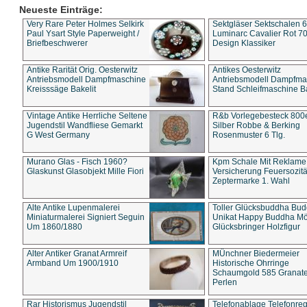
Neueste Einträge:
Very Rare Peter Holmes Selkirk
Sektgläser Sektschalen 
Paul Ysart Style Paperweight /
Luminarc Cavalier Rot 70
Briefbeschwerer
Design Klassiker
Antike Rarität Orig. Oesterwitz
Antikes Oesterwitz
Antriebsmodell Dampfmaschine
Antriebsmodell Dampfma
Kreisssäge Bakelit
Stand Schleifmaschine Ba
Vintage Antike Herrliche Seltene
R&b Vorlegebesteck 800
Jugendstil Wandfliese Gemarkt
Silber Robbe & Berking
G West Germany
Rosenmuster 6 Tlg.
Murano Glas - Fisch 1960?
Kpm Schale Mit Reklame
Glaskunst Glasobjekt Mille Fiori
Versicherung Feuersozitä
Zeptermarke 1. Wahl
Alte Antike Lupenmalerei
Toller Glücksbuddha Bu
Miniaturmalerei Signiert Seguin
Unikat Happy Buddha M
Um 1860/1880
Glücksbringer Holzfigur
Alter Antiker Granat Armreif
MÜnchner Biedermeier
Armband Um 1900/1910
Historische Ohrringe
Schaumgold 585 Granate 
Perlen
Rar Historismus Jugendstil
Telefonablage Telefonreg