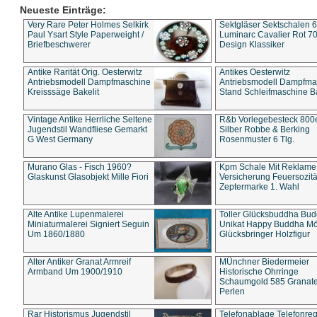
Neueste Einträge:
Very Rare Peter Holmes Selkirk
Sektgläser Sektschalen 
Paul Ysart Style Paperweight /
Luminarc Cavalier Rot 70
Briefbeschwerer
Design Klassiker
Antike Rarität Orig. Oesterwitz
Antikes Oesterwitz
Antriebsmodell Dampfmaschine
Antriebsmodell Dampfma
Kreisssäge Bakelit
Stand Schleifmaschine Ba
Vintage Antike Herrliche Seltene
R&b Vorlegebesteck 800
Jugendstil Wandfliese Gemarkt
Silber Robbe & Berking
G West Germany
Rosenmuster 6 Tlg.
Murano Glas - Fisch 1960?
Kpm Schale Mit Reklame
Glaskunst Glasobjekt Mille Fiori
Versicherung Feuersozitä
Zeptermarke 1. Wahl
Alte Antike Lupenmalerei
Toller Glücksbuddha Bu
Miniaturmalerei Signiert Seguin
Unikat Happy Buddha M
Um 1860/1880
Glücksbringer Holzfigur
Alter Antiker Granat Armreif
MÜnchner Biedermeier
Armband Um 1900/1910
Historische Ohrringe
Schaumgold 585 Granate 
Perlen
Rar Historismus Jugendstil
Telefonablage Telefonreg