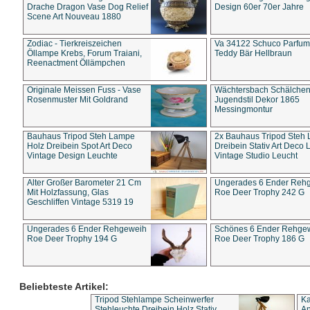
Drache Dragon Vase Dog Relief
Design 60er 70er Jahre
Scene Art Nouveau 1880
Zodiac - Tierkreiszeichen
Va 34122 Schuco Parfum 
Öllampe Krebs, Forum Traiani,
Teddy Bär Hellbraun
Reenactment Öllämpchen
Originale Meissen Fuss - Vase
Wächtersbach Schälche
Rosenmuster Mit Goldrand
Jugendstil Dekor 1865
Messingmontur
Bauhaus Tripod Steh Lampe
2x Bauhaus Tripod Steh
Holz Dreibein Spot Art Deco
Dreibein Stativ Art Deco L
Vintage Design Leuchte
Vintage Studio Leucht
Alter Großer Barometer 21 Cm
Ungerades 6 Ender Reh
Mit Holzfassung, Glas
Roe Deer Trophy 242 G
Geschliffen Vintage 5319 19
Ungerades 6 Ender Rehgeweih
Schönes 6 Ender Rehge
Roe Deer Trophy 194 G
Roe Deer Trophy 186 G
Beliebteste Artikel:
Tripod Stehlampe Scheinwerfer
Ka
Stehleuchte Dreibein Holz Stativ
An