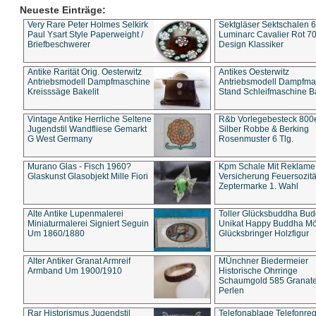
Neueste Einträge:
Very Rare Peter Holmes Selkirk
Sektgläser Sektschalen 
Paul Ysart Style Paperweight /
Luminarc Cavalier Rot 70
Briefbeschwerer
Design Klassiker
Antike Rarität Orig. Oesterwitz
Antikes Oesterwitz
Antriebsmodell Dampfmaschine
Antriebsmodell Dampfma
Kreisssäge Bakelit
Stand Schleifmaschine Ba
Vintage Antike Herrliche Seltene
R&b Vorlegebesteck 800
Jugendstil Wandfliese Gemarkt
Silber Robbe & Berking
G West Germany
Rosenmuster 6 Tlg.
Murano Glas - Fisch 1960?
Kpm Schale Mit Reklame
Glaskunst Glasobjekt Mille Fiori
Versicherung Feuersozitä
Zeptermarke 1. Wahl
Alte Antike Lupenmalerei
Toller Glücksbuddha Bu
Miniaturmalerei Signiert Seguin
Unikat Happy Buddha M
Um 1860/1880
Glücksbringer Holzfigur
Alter Antiker Granat Armreif
MÜnchner Biedermeier
Armband Um 1900/1910
Historische Ohrringe
Schaumgold 585 Granate 
Perlen
Rar Historismus Jugendstil
Telefonablage Telefonreg