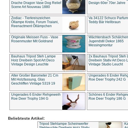
Drache Dragon Vase Dog Relief
Design 60er 70er Jahre
Scene Art Nouveau 1880
Zodiac - Tierkreiszeichen
Va 34122 Schuco Parfum 
Öllampe Krebs, Forum Traiani,
Teddy Bär Hellbraun
Reenactment Öllämpchen
Originale Meissen Fuss - Vase
Wächtersbach Schälche
Rosenmuster Mit Goldrand
Jugendstil Dekor 1865
Messingmontur
Bauhaus Tripod Steh Lampe
2x Bauhaus Tripod Steh
Holz Dreibein Spot Art Deco
Dreibein Stativ Art Deco L
Vintage Design Leuchte
Vintage Studio Leucht
Alter Großer Barometer 21 Cm
Ungerades 6 Ender Reh
Mit Holzfassung, Glas
Roe Deer Trophy 242 G
Geschliffen Vintage 5319 19
Ungerades 6 Ender Rehgeweih
Schönes 6 Ender Rehge
Roe Deer Trophy 194 G
Roe Deer Trophy 186 G
Beliebteste Artikel:
Tripod Stehlampe Scheinwerfer
Ka
Stehleuchte Dreibein Holz Stativ
An