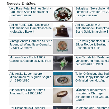
Neueste Einträge:
Very Rare Peter Holmes Selkirk
Sektgläser Sektschalen 
Paul Ysart Style Paperweight /
Luminarc Cavalier Rot 70
Briefbeschwerer
Design Klassiker
Antike Rarität Orig. Oesterwitz
Antikes Oesterwitz
Antriebsmodell Dampfmaschine
Antriebsmodell Dampfma
Kreisssäge Bakelit
Stand Schleifmaschine Ba
Vintage Antike Herrliche Seltene
R&b Vorlegebesteck 800
Jugendstil Wandfliese Gemarkt
Silber Robbe & Berking
G West Germany
Rosenmuster 6 Tlg.
Murano Glas - Fisch 1960?
Kpm Schale Mit Reklame
Glaskunst Glasobjekt Mille Fiori
Versicherung Feuersozitä
Zeptermarke 1. Wahl
Alte Antike Lupenmalerei
Toller Glücksbuddha Bu
Miniaturmalerei Signiert Seguin
Unikat Happy Buddha M
Um 1860/1880
Glücksbringer Holzfigur
Alter Antiker Granat Armreif
MÜnchner Biedermeier
Armband Um 1900/1910
Historische Ohrringe
Schaumgold 585 Granate 
Perlen
Rar Historismus Jugendstil
Telefonablage Telefonreg