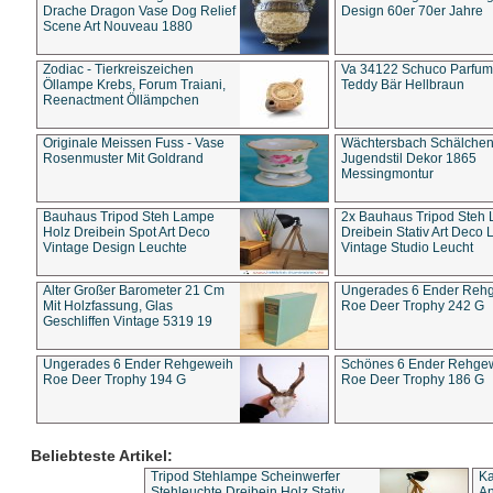
Drache Dragon Vase Dog Relief
Design 60er 70er Jahre
Scene Art Nouveau 1880
Zodiac - Tierkreiszeichen
Va 34122 Schuco Parfum 
Öllampe Krebs, Forum Traiani,
Teddy Bär Hellbraun
Reenactment Öllämpchen
Originale Meissen Fuss - Vase
Wächtersbach Schälche
Rosenmuster Mit Goldrand
Jugendstil Dekor 1865
Messingmontur
Bauhaus Tripod Steh Lampe
2x Bauhaus Tripod Steh
Holz Dreibein Spot Art Deco
Dreibein Stativ Art Deco L
Vintage Design Leuchte
Vintage Studio Leucht
Alter Großer Barometer 21 Cm
Ungerades 6 Ender Reh
Mit Holzfassung, Glas
Roe Deer Trophy 242 G
Geschliffen Vintage 5319 19
Ungerades 6 Ender Rehgeweih
Schönes 6 Ender Rehge
Roe Deer Trophy 194 G
Roe Deer Trophy 186 G
Beliebteste Artikel:
Tripod Stehlampe Scheinwerfer
Ka
Stehleuchte Dreibein Holz Stativ
An