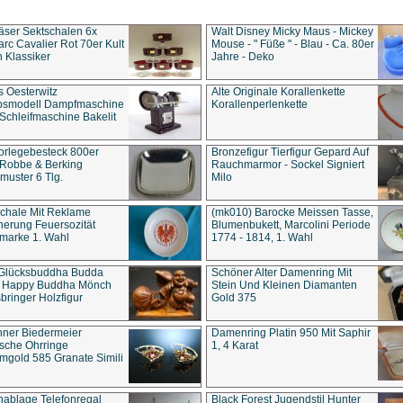
äser Sektschalen 6x
Walt Disney Micky Maus - Mickey
rc Cavalier Rot 70er Kult
Mouse - " Füße " - Blau - Ca. 80er
 Klassiker
Jahre - Deko
s Oesterwitz
Alte Originale Korallenkette
ebsmodell Dampfmaschine
Korallenperlenkette
Schleifmaschine Bakelit
rlegebesteck 800er
Bronzefigur Tierfigur Gepard Auf
 Robbe & Berking
Rauchmarmor - Sockel Signiert
uster 6 Tlg.
Milo
chale Mit Reklame
(mk010) Barocke Meissen Tasse,
herung Feuersozität
Blumenbukett, Marcolini Periode
marke 1. Wahl
1774 - 1814, 1. Wahl
 Glücksbuddha Budda
Schöner Alter Damenring Mit
t Happy Buddha Mönch
Stein Und Kleinen Diamanten
bringer Holzfigur
Gold 375
ner Biedermeier
Damenring Platin 950 Mit Saphir
ische Ohrringe
1, 4 Karat
gold 585 Granate Simili
nablage Telefonregal
Black Forest Jugendstil Hunter