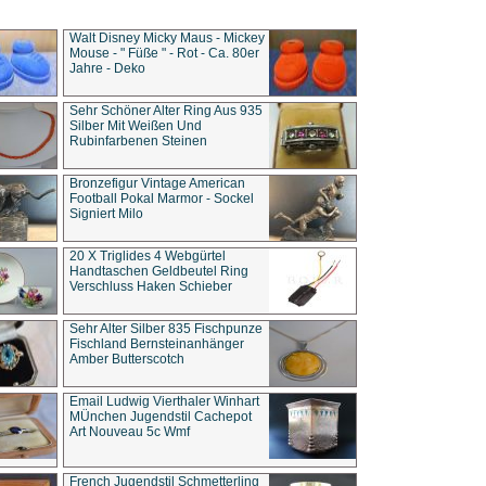
Walt Disney Micky Maus - Mickey
Mouse - " Füße " - Rot - Ca. 80er
Jahre - Deko
Sehr Schöner Alter Ring Aus 935
Silber Mit Weißen Und
Rubinfarbenen Steinen
Bronzefigur Vintage American
Football Pokal Marmor - Sockel
Signiert Milo
20 X Triglides 4 Webgürtel
Handtaschen Geldbeutel Ring
Verschluss Haken Schieber
Sehr Alter Silber 835 Fischpunze
Fischland Bernsteinanhänger
Amber Butterscotch
Email Ludwig Vierthaler Winhart
MÜnchen Jugendstil Cachepot
Art Nouveau 5c Wmf
French Jugendstil Schmetterling