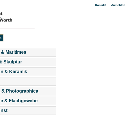
|
Kontakt
Anmelden
 & Maritimes
 & Skulptur
an & Keramik
 & Photographica
he & Flachgewebe
nst