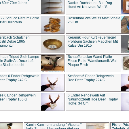
 60er 70er Jahre
Dackel Dachshund Bild Dog
Hund Art Nouveau Wmf S
22 Schuco Parfum Bottle
Rosenthal Vita Weiss Matt Schale
Bär Hellbraun
26 Cm
ersbach Schälchen
Keramik Figur Kurt Feuerriegel
stil Dekor 1865
Frohburg Sachsen Mädchen Mit
ngmontur
Katze Um 1915
uhaus Tripod Steh Lampe
Schaeffenacker Wand Platte
in Stativ Art Deco Loft
Fliese Relief Wandkeramik Wall
e Studio Leucht
Plaque Fisch
ades 6 Ender Rehgeweih
Schönes 6 Ender Rehgeweih
eer Trophy 242 G
Roe Deer Trophy 224 G
es 6 Ender Rehgeweih
6 Ender Rehgeweih Auf
eer Trophy 186 G
Naturholzbrett Roe Deer Trophy
Höhe: 34 Cm
Kamin Kaminumrandung " Victoria "
Fisher Pri
Antik Shabby Umrandung Vintage
Zubehör, V