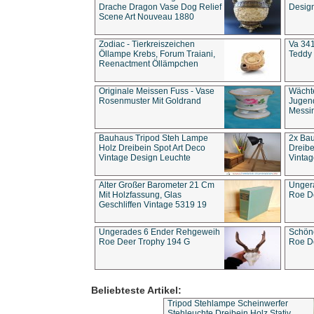
Drache Dragon Vase Dog Relief
Design
Scene Art Nouveau 1880
Zodiac - Tierkreiszeichen
Va 341
Öllampe Krebs, Forum Traiani,
Teddy 
Reenactment Öllämpchen
Originale Meissen Fuss - Vase
Wächt
Rosenmuster Mit Goldrand
Jugend
Messi
Bauhaus Tripod Steh Lampe
2x Ba
Holz Dreibein Spot Art Deco
Dreibe
Vintage Design Leuchte
Vintag
Alter Großer Barometer 21 Cm
Unger
Mit Holzfassung, Glas
Roe D
Geschliffen Vintage 5319 19
Ungerades 6 Ender Rehgeweih
Schön
Roe Deer Trophy 194 G
Roe D
Beliebteste Artikel:
Tripod Stehlampe Scheinwerfer
Stehleuchte Dreibein Holz Stativ