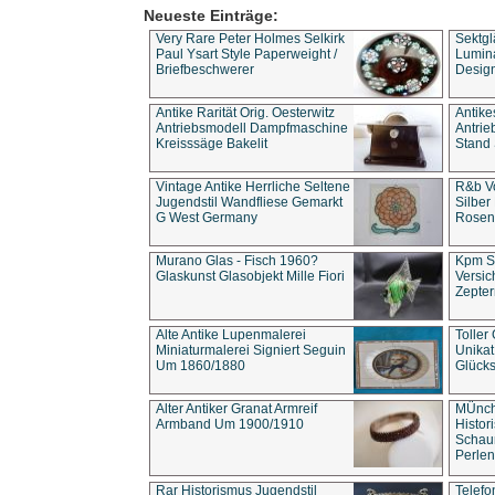
Neueste Einträge:
Very Rare Peter Holmes Selkirk
Sektgl
Paul Ysart Style Paperweight /
Lumina
Briefbeschwerer
Design
Antike Rarität Orig. Oesterwitz
Antike
Antriebsmodell Dampfmaschine
Antri
Kreisssäge Bakelit
Stand 
Vintage Antike Herrliche Seltene
R&b Vo
Jugendstil Wandfliese Gemarkt
Silber
G West Germany
Rosenm
Murano Glas - Fisch 1960?
Kpm S
Glaskunst Glasobjekt Mille Fiori
Versic
Zepter
Alte Antike Lupenmalerei
Toller
Miniaturmalerei Signiert Seguin
Unika
Um 1860/1880
Glücks
Alter Antiker Granat Armreif
MÜnch
Armband Um 1900/1910
Histor
Schaum
Perlen
Rar Historismus Jugendstil
Telefo