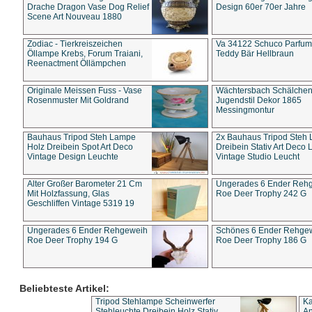
Drache Dragon Vase Dog Relief
Design 60er 70er Jahre
Scene Art Nouveau 1880
Zodiac - Tierkreiszeichen
Va 34122 Schuco Parfum 
Öllampe Krebs, Forum Traiani,
Teddy Bär Hellbraun
Reenactment Öllämpchen
Originale Meissen Fuss - Vase
Wächtersbach Schälche
Rosenmuster Mit Goldrand
Jugendstil Dekor 1865
Messingmontur
Bauhaus Tripod Steh Lampe
2x Bauhaus Tripod Steh
Holz Dreibein Spot Art Deco
Dreibein Stativ Art Deco L
Vintage Design Leuchte
Vintage Studio Leucht
Alter Großer Barometer 21 Cm
Ungerades 6 Ender Reh
Mit Holzfassung, Glas
Roe Deer Trophy 242 G
Geschliffen Vintage 5319 19
Ungerades 6 Ender Rehgeweih
Schönes 6 Ender Rehge
Roe Deer Trophy 194 G
Roe Deer Trophy 186 G
Beliebteste Artikel:
Tripod Stehlampe Scheinwerfer
Ka
Stehleuchte Dreibein Holz Stativ
An