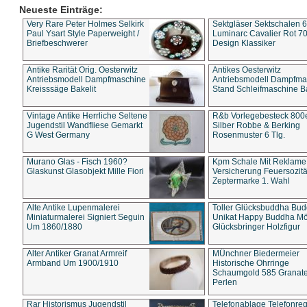
Neueste Einträge:
Very Rare Peter Holmes Selkirk
Sektgläser Sektschalen 
Paul Ysart Style Paperweight /
Luminarc Cavalier Rot 70
Briefbeschwerer
Design Klassiker
Antike Rarität Orig. Oesterwitz
Antikes Oesterwitz
Antriebsmodell Dampfmaschine
Antriebsmodell Dampfma
Kreisssäge Bakelit
Stand Schleifmaschine Ba
Vintage Antike Herrliche Seltene
R&b Vorlegebesteck 800
Jugendstil Wandfliese Gemarkt
Silber Robbe & Berking
G West Germany
Rosenmuster 6 Tlg.
Murano Glas - Fisch 1960?
Kpm Schale Mit Reklame
Glaskunst Glasobjekt Mille Fiori
Versicherung Feuersozitä
Zeptermarke 1. Wahl
Alte Antike Lupenmalerei
Toller Glücksbuddha Bu
Miniaturmalerei Signiert Seguin
Unikat Happy Buddha M
Um 1860/1880
Glücksbringer Holzfigur
Alter Antiker Granat Armreif
MÜnchner Biedermeier
Armband Um 1900/1910
Historische Ohrringe
Schaumgold 585 Granate 
Perlen
Rar Historismus Jugendstil
Telefonablage Telefonreg