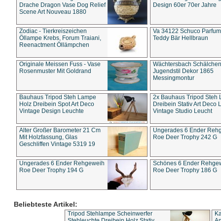
Drache Dragon Vase Dog Relief
Design 60er 70er Jahre
Scene Art Nouveau 1880
Zodiac - Tierkreiszeichen
Va 34122 Schuco Parfum 
Öllampe Krebs, Forum Traiani,
Teddy Bär Hellbraun
Reenactment Öllämpchen
Originale Meissen Fuss - Vase
Wächtersbach Schälche
Rosenmuster Mit Goldrand
Jugendstil Dekor 1865
Messingmontur
Bauhaus Tripod Steh Lampe
2x Bauhaus Tripod Steh
Holz Dreibein Spot Art Deco
Dreibein Stativ Art Deco L
Vintage Design Leuchte
Vintage Studio Leucht
Alter Großer Barometer 21 Cm
Ungerades 6 Ender Reh
Mit Holzfassung, Glas
Roe Deer Trophy 242 G
Geschliffen Vintage 5319 19
Ungerades 6 Ender Rehgeweih
Schönes 6 Ender Rehge
Roe Deer Trophy 194 G
Roe Deer Trophy 186 G
Beliebteste Artikel:
Tripod Stehlampe Scheinwerfer
Ka
Stehleuchte Dreibein Holz Stativ
An