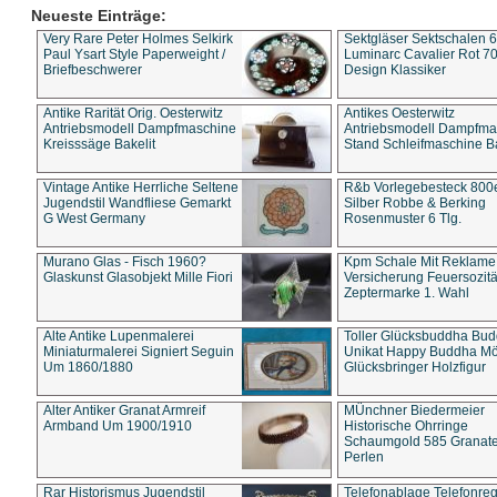
Neueste Einträge:
Very Rare Peter Holmes Selkirk
Sektgläser Sektschalen 
Paul Ysart Style Paperweight /
Luminarc Cavalier Rot 70
Briefbeschwerer
Design Klassiker
Antike Rarität Orig. Oesterwitz
Antikes Oesterwitz
Antriebsmodell Dampfmaschine
Antriebsmodell Dampfma
Kreisssäge Bakelit
Stand Schleifmaschine Ba
Vintage Antike Herrliche Seltene
R&b Vorlegebesteck 800
Jugendstil Wandfliese Gemarkt
Silber Robbe & Berking
G West Germany
Rosenmuster 6 Tlg.
Murano Glas - Fisch 1960?
Kpm Schale Mit Reklame
Glaskunst Glasobjekt Mille Fiori
Versicherung Feuersozitä
Zeptermarke 1. Wahl
Alte Antike Lupenmalerei
Toller Glücksbuddha Bu
Miniaturmalerei Signiert Seguin
Unikat Happy Buddha M
Um 1860/1880
Glücksbringer Holzfigur
Alter Antiker Granat Armreif
MÜnchner Biedermeier
Armband Um 1900/1910
Historische Ohrringe
Schaumgold 585 Granate 
Perlen
Rar Historismus Jugendstil
Telefonablage Telefonreg