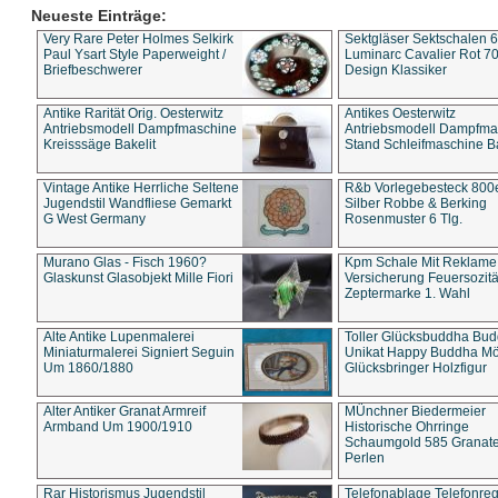
Neueste Einträge:
Very Rare Peter Holmes Selkirk
Sektgläser Sektschalen 
Paul Ysart Style Paperweight /
Luminarc Cavalier Rot 70
Briefbeschwerer
Design Klassiker
Antike Rarität Orig. Oesterwitz
Antikes Oesterwitz
Antriebsmodell Dampfmaschine
Antriebsmodell Dampfma
Kreisssäge Bakelit
Stand Schleifmaschine Ba
Vintage Antike Herrliche Seltene
R&b Vorlegebesteck 800
Jugendstil Wandfliese Gemarkt
Silber Robbe & Berking
G West Germany
Rosenmuster 6 Tlg.
Murano Glas - Fisch 1960?
Kpm Schale Mit Reklame
Glaskunst Glasobjekt Mille Fiori
Versicherung Feuersozitä
Zeptermarke 1. Wahl
Alte Antike Lupenmalerei
Toller Glücksbuddha Bu
Miniaturmalerei Signiert Seguin
Unikat Happy Buddha M
Um 1860/1880
Glücksbringer Holzfigur
Alter Antiker Granat Armreif
MÜnchner Biedermeier
Armband Um 1900/1910
Historische Ohrringe
Schaumgold 585 Granate 
Perlen
Rar Historismus Jugendstil
Telefonablage Telefonreg