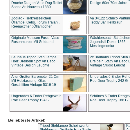
Drache Dragon Vase Dog Relief
Design 60er 70er Jahre
Scene Art Nouveau 1880
Zodiac - Tierkreiszeichen
Va 34122 Schuco Parfum 
Öllampe Krebs, Forum Traiani,
Teddy Bär Hellbraun
Reenactment Öllämpchen
Originale Meissen Fuss - Vase
Wächtersbach Schälche
Rosenmuster Mit Goldrand
Jugendstil Dekor 1865
Messingmontur
Bauhaus Tripod Steh Lampe
2x Bauhaus Tripod Steh
Holz Dreibein Spot Art Deco
Dreibein Stativ Art Deco L
Vintage Design Leuchte
Vintage Studio Leucht
Alter Großer Barometer 21 Cm
Ungerades 6 Ender Reh
Mit Holzfassung, Glas
Roe Deer Trophy 242 G
Geschliffen Vintage 5319 19
Ungerades 6 Ender Rehgeweih
Schönes 6 Ender Rehge
Roe Deer Trophy 194 G
Roe Deer Trophy 186 G
Beliebteste Artikel:
Tripod Stehlampe Scheinwerfer
Ka
Stehleuchte Dreibein Holz Stativ
An