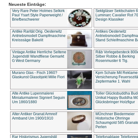
Neueste Einträge:
Very Rare Peter Holmes Selkirk
Sektgläser Sektschalen 
Paul Ysart Style Paperweight /
Luminarc Cavalier Rot 70
Briefbeschwerer
Design Klassiker
Antike Rarität Orig. Oesterwitz
Antikes Oesterwitz
Antriebsmodell Dampfmaschine
Antriebsmodell Dampfma
Kreisssäge Bakelit
Stand Schleifmaschine Ba
Vintage Antike Herrliche Seltene
R&b Vorlegebesteck 800
Jugendstil Wandfliese Gemarkt
Silber Robbe & Berking
G West Germany
Rosenmuster 6 Tlg.
Murano Glas - Fisch 1960?
Kpm Schale Mit Reklame
Glaskunst Glasobjekt Mille Fiori
Versicherung Feuersozitä
Zeptermarke 1. Wahl
Alte Antike Lupenmalerei
Toller Glücksbuddha Bu
Miniaturmalerei Signiert Seguin
Unikat Happy Buddha M
Um 1860/1880
Glücksbringer Holzfigur
Alter Antiker Granat Armreif
MÜnchner Biedermeier
Armband Um 1900/1910
Historische Ohrringe
Schaumgold 585 Granate 
Perlen
Rar Historismus Jugendstil
Telefonablage Telefonreg