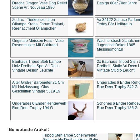
Drache Dragon Vase Dog Relief
Design 60er 70er Jahre
Scene Art Nouveau 1880
Zodiac - Tierkreiszeichen
Va 34122 Schuco Parfum 
Öllampe Krebs, Forum Traiani,
Teddy Bär Hellbraun
Reenactment Öllämpchen
Originale Meissen Fuss - Vase
Wächtersbach Schälche
Rosenmuster Mit Goldrand
Jugendstil Dekor 1865
Messingmontur
Bauhaus Tripod Steh Lampe
2x Bauhaus Tripod Steh
Holz Dreibein Spot Art Deco
Dreibein Stativ Art Deco L
Vintage Design Leuchte
Vintage Studio Leucht
Alter Großer Barometer 21 Cm
Ungerades 6 Ender Reh
Mit Holzfassung, Glas
Roe Deer Trophy 242 G
Geschliffen Vintage 5319 19
Ungerades 6 Ender Rehgeweih
Schönes 6 Ender Rehge
Roe Deer Trophy 194 G
Roe Deer Trophy 186 G
Beliebteste Artikel:
Tripod Stehlampe Scheinwerfer
Ka
Stehleuchte Dreibein Holz Stativ
An