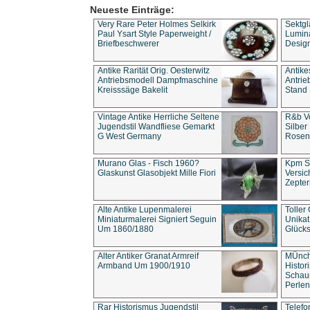
Neueste Einträge:
Very Rare Peter Holmes Selkirk
Sektgl
Paul Ysart Style Paperweight /
Lumina
Briefbeschwerer
Design
Antike Rarität Orig. Oesterwitz
Antike
Antriebsmodell Dampfmaschine
Antri
Kreisssäge Bakelit
Stand 
Vintage Antike Herrliche Seltene
R&b Vo
Jugendstil Wandfliese Gemarkt
Silber
G West Germany
Rosenm
Murano Glas - Fisch 1960?
Kpm S
Glaskunst Glasobjekt Mille Fiori
Versic
Zepter
Alte Antike Lupenmalerei
Toller
Miniaturmalerei Signiert Seguin
Unika
Um 1860/1880
Glücks
Alter Antiker Granat Armreif
MÜnch
Armband Um 1900/1910
Histor
Schaum
Perlen
Rar Historismus Jugendstil
Telefo