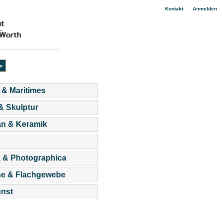
|
Kontakt
Anmelden
 & Maritimes
 & Skulptur
an & Keramik
 & Photographica
he & Flachgewebe
nst