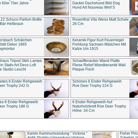
 60er 70er Jahre
Dackel Dachshund Bild Dog
Hund Art Nouveau Wmf S
22 Schuco Parfum Bottle
Rosenthal Vita Weiss Matt Schale
Bär Hellbraun
26 Cm
ersbach Schälchen
Keramik Figur Kurt Feuerriegel
stil Dekor 1865
Frohburg Sachsen Mädchen Mit
ngmontur
Katze Um 1915
uhaus Tripod Steh Lampe
Schaeffenacker Wand Platte
in Stativ Art Deco Loft
Fliese Relief Wandkeramik Wall
e Studio Leucht
Plaque Fisch
ades 6 Ender Rehgeweih
Schönes 6 Ender Rehgeweih
eer Trophy 242 G
Roe Deer Trophy 224 G
es 6 Ender Rehgeweih
6 Ender Rehgeweih Auf
eer Trophy 186 G
Naturholzbrett Roe Deer Trophy
Höhe: 34 Cm
Kamin Kaminumrandung " Victoria "
Fisher Pri
Antik Shabby Umrandung Vintage
Zubehör, V