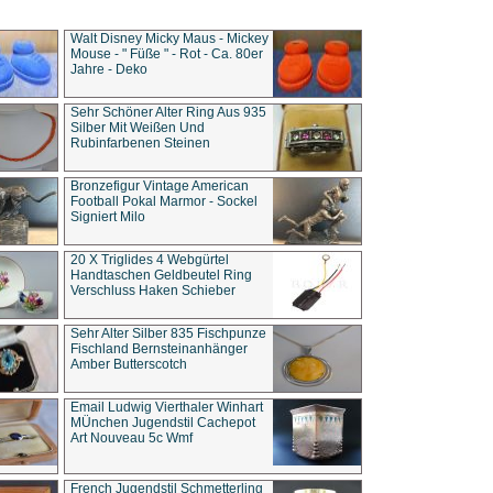
Walt Disney Micky Maus - Mickey
Mouse - " Füße " - Rot - Ca. 80er
Jahre - Deko
Sehr Schöner Alter Ring Aus 935
Silber Mit Weißen Und
Rubinfarbenen Steinen
Bronzefigur Vintage American
Football Pokal Marmor - Sockel
Signiert Milo
20 X Triglides 4 Webgürtel
Handtaschen Geldbeutel Ring
Verschluss Haken Schieber
Sehr Alter Silber 835 Fischpunze
Fischland Bernsteinanhänger
Amber Butterscotch
Email Ludwig Vierthaler Winhart
MÜnchen Jugendstil Cachepot
Art Nouveau 5c Wmf
French Jugendstil Schmetterling