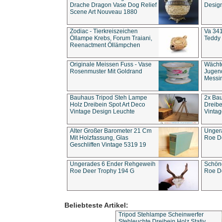
Drache Dragon Vase Dog Relief
Design
Scene Art Nouveau 1880
Zodiac - Tierkreiszeichen
Va 341
Öllampe Krebs, Forum Traiani,
Teddy 
Reenactment Öllämpchen
Originale Meissen Fuss - Vase
Wächt
Rosenmuster Mit Goldrand
Jugend
Messi
Bauhaus Tripod Steh Lampe
2x Ba
Holz Dreibein Spot Art Deco
Dreibe
Vintage Design Leuchte
Vintag
Alter Großer Barometer 21 Cm
Unger
Mit Holzfassung, Glas
Roe D
Geschliffen Vintage 5319 19
Ungerades 6 Ender Rehgeweih
Schön
Roe Deer Trophy 194 G
Roe D
Beliebteste Artikel:
Tripod Stehlampe Scheinwerfer
Stehleuchte Dreibein Holz Stativ