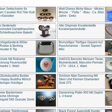
äser Sektschalen 6x
Walt Disney Micky Maus - Mickey
rc Cavalier Rot 70er Kult
Mouse - " Füße " - Blau - Ca. 80er
 Klassiker
Jahre - Deko
s Oesterwitz
Alte Originale Korallenkette
ebsmodell Dampfmaschine
Korallenperlenkette
Schleifmaschine Bakelit
rlegebesteck 800er
Bronzefigur Tierfigur Gepard Auf
 Robbe & Berking
Rauchmarmor - Sockel Signiert
uster 6 Tlg.
Milo
chale Mit Reklame
(mk010) Barocke Meissen Tasse,
herung Feuersozität
Blumenbukett, Marcolini Periode
marke 1. Wahl
1774 - 1814, 1. Wahl
 Glücksbuddha Budda
Schöner Alter Damenring Mit
t Happy Buddha Mönch
Stein Und Kleinen Diamanten
bringer Holzfigur
Gold 375
ner Biedermeier
Damenring Platin 950 Mit Saphir
ische Ohrringe
1, 4 Karat
gold 585 Granate Simili
nablage Telefonregal
Black Forest Jugendstil Hunter