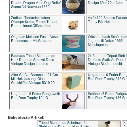
Drache Dragon Vase Dog Relief
Design 60er 70er Jahre
Scene Art Nouveau 1880
Zodiac - Tierkreiszeichen
Va 34122 Schuco Parfum 
Öllampe Krebs, Forum Traiani,
Teddy Bär Hellbraun
Reenactment Öllämpchen
Originale Meissen Fuss - Vase
Wächtersbach Schälche
Rosenmuster Mit Goldrand
Jugendstil Dekor 1865
Messingmontur
Bauhaus Tripod Steh Lampe
2x Bauhaus Tripod Steh
Holz Dreibein Spot Art Deco
Dreibein Stativ Art Deco L
Vintage Design Leuchte
Vintage Studio Leucht
Alter Großer Barometer 21 Cm
Ungerades 6 Ender Reh
Mit Holzfassung, Glas
Roe Deer Trophy 242 G
Geschliffen Vintage 5319 19
Ungerades 6 Ender Rehgeweih
Schönes 6 Ender Rehge
Roe Deer Trophy 194 G
Roe Deer Trophy 186 G
Beliebteste Artikel:
Tripod Stehlampe Scheinwerfer
Ka
Stehleuchte Dreibein Holz Stativ
An