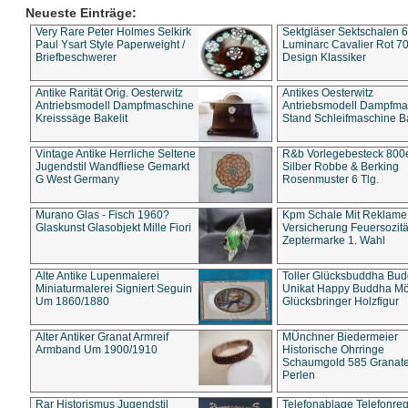
Neueste Einträge:
Very Rare Peter Holmes Selkirk
Sektgläser Sektschalen 
Paul Ysart Style Paperweight /
Luminarc Cavalier Rot 70
Briefbeschwerer
Design Klassiker
Antike Rarität Orig. Oesterwitz
Antikes Oesterwitz
Antriebsmodell Dampfmaschine
Antriebsmodell Dampfma
Kreisssäge Bakelit
Stand Schleifmaschine Ba
Vintage Antike Herrliche Seltene
R&b Vorlegebesteck 800
Jugendstil Wandfliese Gemarkt
Silber Robbe & Berking
G West Germany
Rosenmuster 6 Tlg.
Murano Glas - Fisch 1960?
Kpm Schale Mit Reklame
Glaskunst Glasobjekt Mille Fiori
Versicherung Feuersozitä
Zeptermarke 1. Wahl
Alte Antike Lupenmalerei
Toller Glücksbuddha Bu
Miniaturmalerei Signiert Seguin
Unikat Happy Buddha M
Um 1860/1880
Glücksbringer Holzfigur
Alter Antiker Granat Armreif
MÜnchner Biedermeier
Armband Um 1900/1910
Historische Ohrringe
Schaumgold 585 Granate 
Perlen
Rar Historismus Jugendstil
Telefonablage Telefonreg