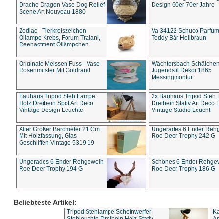
Drache Dragon Vase Dog Relief
Design 60er 70er Jahre
Scene Art Nouveau 1880
Zodiac - Tierkreiszeichen
Va 34122 Schuco Parfum 
Öllampe Krebs, Forum Traiani,
Teddy Bär Hellbraun
Reenactment Öllämpchen
Originale Meissen Fuss - Vase
Wächtersbach Schälche
Rosenmuster Mit Goldrand
Jugendstil Dekor 1865
Messingmontur
Bauhaus Tripod Steh Lampe
2x Bauhaus Tripod Steh
Holz Dreibein Spot Art Deco
Dreibein Stativ Art Deco L
Vintage Design Leuchte
Vintage Studio Leucht
Alter Großer Barometer 21 Cm
Ungerades 6 Ender Reh
Mit Holzfassung, Glas
Roe Deer Trophy 242 G
Geschliffen Vintage 5319 19
Ungerades 6 Ender Rehgeweih
Schönes 6 Ender Rehge
Roe Deer Trophy 194 G
Roe Deer Trophy 186 G
Beliebteste Artikel:
Tripod Stehlampe Scheinwerfer
Ka
Stehleuchte Dreibein Holz Stativ
An