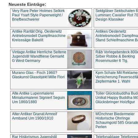
Neueste Einträge:
Very Rare Peter Holmes Selkirk
Sektgläser Sektschalen 
Paul Ysart Style Paperweight /
Luminarc Cavalier Rot 70
Briefbeschwerer
Design Klassiker
Antike Rarität Orig. Oesterwitz
Antikes Oesterwitz
Antriebsmodell Dampfmaschine
Antriebsmodell Dampfma
Kreisssäge Bakelit
Stand Schleifmaschine Ba
Vintage Antike Herrliche Seltene
R&b Vorlegebesteck 800
Jugendstil Wandfliese Gemarkt
Silber Robbe & Berking
G West Germany
Rosenmuster 6 Tlg.
Murano Glas - Fisch 1960?
Kpm Schale Mit Reklame
Glaskunst Glasobjekt Mille Fiori
Versicherung Feuersozitä
Zeptermarke 1. Wahl
Alte Antike Lupenmalerei
Toller Glücksbuddha Bu
Miniaturmalerei Signiert Seguin
Unikat Happy Buddha M
Um 1860/1880
Glücksbringer Holzfigur
Alter Antiker Granat Armreif
MÜnchner Biedermeier
Armband Um 1900/1910
Historische Ohrringe
Schaumgold 585 Granate 
Perlen
Rar Historismus Jugendstil
Telefonablage Telefonreg