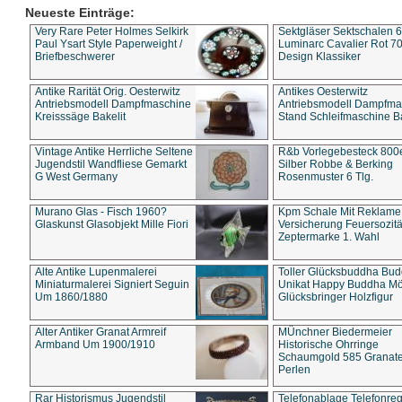
Neueste Einträge:
Very Rare Peter Holmes Selkirk
Sektgläser Sektschalen 
Paul Ysart Style Paperweight /
Luminarc Cavalier Rot 70
Briefbeschwerer
Design Klassiker
Antike Rarität Orig. Oesterwitz
Antikes Oesterwitz
Antriebsmodell Dampfmaschine
Antriebsmodell Dampfma
Kreisssäge Bakelit
Stand Schleifmaschine Ba
Vintage Antike Herrliche Seltene
R&b Vorlegebesteck 800
Jugendstil Wandfliese Gemarkt
Silber Robbe & Berking
G West Germany
Rosenmuster 6 Tlg.
Murano Glas - Fisch 1960?
Kpm Schale Mit Reklame
Glaskunst Glasobjekt Mille Fiori
Versicherung Feuersozitä
Zeptermarke 1. Wahl
Alte Antike Lupenmalerei
Toller Glücksbuddha Bu
Miniaturmalerei Signiert Seguin
Unikat Happy Buddha M
Um 1860/1880
Glücksbringer Holzfigur
Alter Antiker Granat Armreif
MÜnchner Biedermeier
Armband Um 1900/1910
Historische Ohrringe
Schaumgold 585 Granate 
Perlen
Rar Historismus Jugendstil
Telefonablage Telefonreg