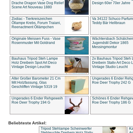
Drache Dragon Vase Dog Relief
Design 60er 70er Jahre
Scene Art Nouveau 1880
Zodiac - Tierkreiszeichen
Va 34122 Schuco Parfum 
Öllampe Krebs, Forum Traiani,
Teddy Bär Hellbraun
Reenactment Öllämpchen
Originale Meissen Fuss - Vase
Wächtersbach Schälche
Rosenmuster Mit Goldrand
Jugendstil Dekor 1865
Messingmontur
Bauhaus Tripod Steh Lampe
2x Bauhaus Tripod Steh
Holz Dreibein Spot Art Deco
Dreibein Stativ Art Deco L
Vintage Design Leuchte
Vintage Studio Leucht
Alter Großer Barometer 21 Cm
Ungerades 6 Ender Reh
Mit Holzfassung, Glas
Roe Deer Trophy 242 G
Geschliffen Vintage 5319 19
Ungerades 6 Ender Rehgeweih
Schönes 6 Ender Rehge
Roe Deer Trophy 194 G
Roe Deer Trophy 186 G
Beliebteste Artikel:
Tripod Stehlampe Scheinwerfer
Ka
Stehleuchte Dreibein Holz Stativ
An