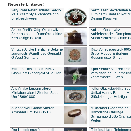
Neueste Einträge:
Very Rare Peter Holmes Selkirk
Sektgläser Sektschalen 
Paul Ysart Style Paperweight /
Luminarc Cavalier Rot 70
Briefbeschwerer
Design Klassiker
Antike Rarität Orig. Oesterwitz
Antikes Oesterwitz
Antriebsmodell Dampfmaschine
Antriebsmodell Dampfma
Kreisssäge Bakelit
Stand Schleifmaschine Ba
Vintage Antike Herrliche Seltene
R&b Vorlegebesteck 800
Jugendstil Wandfliese Gemarkt
Silber Robbe & Berking
G West Germany
Rosenmuster 6 Tlg.
Murano Glas - Fisch 1960?
Kpm Schale Mit Reklame
Glaskunst Glasobjekt Mille Fiori
Versicherung Feuersozitä
Zeptermarke 1. Wahl
Alte Antike Lupenmalerei
Toller Glücksbuddha Bu
Miniaturmalerei Signiert Seguin
Unikat Happy Buddha M
Um 1860/1880
Glücksbringer Holzfigur
Alter Antiker Granat Armreif
MÜnchner Biedermeier
Armband Um 1900/1910
Historische Ohrringe
Schaumgold 585 Granate 
Perlen
Rar Historismus Jugendstil
Telefonablage Telefonreg