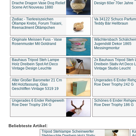
Drache Dragon Vase Dog Relief
Design 60er 70er Jahre
Scene Art Nouveau 1880
Zodiac - Tierkreiszeichen
Va 34122 Schuco Parfum 
Öllampe Krebs, Forum Traiani,
Teddy Bär Hellbraun
Reenactment Öllämpchen
Originale Meissen Fuss - Vase
Wächtersbach Schälche
Rosenmuster Mit Goldrand
Jugendstil Dekor 1865
Messingmontur
Bauhaus Tripod Steh Lampe
2x Bauhaus Tripod Steh
Holz Dreibein Spot Art Deco
Dreibein Stativ Art Deco L
Vintage Design Leuchte
Vintage Studio Leucht
Alter Großer Barometer 21 Cm
Ungerades 6 Ender Reh
Mit Holzfassung, Glas
Roe Deer Trophy 242 G
Geschliffen Vintage 5319 19
Ungerades 6 Ender Rehgeweih
Schönes 6 Ender Rehge
Roe Deer Trophy 194 G
Roe Deer Trophy 186 G
Beliebteste Artikel:
Tripod Stehlampe Scheinwerfer
Ka
Stehleuchte Dreibein Holz Stativ
An