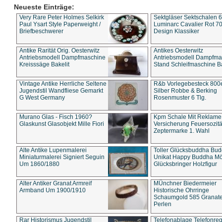
Neueste Einträge:
Very Rare Peter Holmes Selkirk
Sektgläser Sektschalen 
Paul Ysart Style Paperweight /
Luminarc Cavalier Rot 70
Briefbeschwerer
Design Klassiker
Antike Rarität Orig. Oesterwitz
Antikes Oesterwitz
Antriebsmodell Dampfmaschine
Antriebsmodell Dampfma
Kreisssäge Bakelit
Stand Schleifmaschine Ba
Vintage Antike Herrliche Seltene
R&b Vorlegebesteck 800
Jugendstil Wandfliese Gemarkt
Silber Robbe & Berking
G West Germany
Rosenmuster 6 Tlg.
Murano Glas - Fisch 1960?
Kpm Schale Mit Reklame
Glaskunst Glasobjekt Mille Fiori
Versicherung Feuersozitä
Zeptermarke 1. Wahl
Alte Antike Lupenmalerei
Toller Glücksbuddha Bu
Miniaturmalerei Signiert Seguin
Unikat Happy Buddha M
Um 1860/1880
Glücksbringer Holzfigur
Alter Antiker Granat Armreif
MÜnchner Biedermeier
Armband Um 1900/1910
Historische Ohrringe
Schaumgold 585 Granate 
Perlen
Rar Historismus Jugendstil
Telefonablage Telefonreg