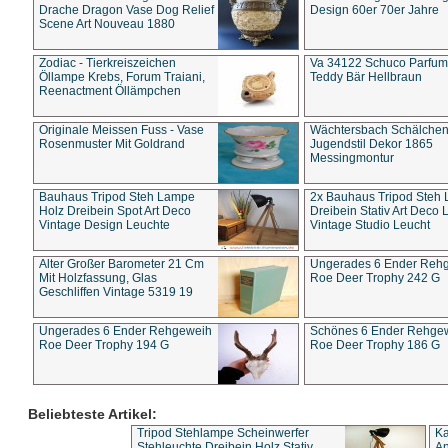
Drache Dragon Vase Dog Relief
Design 60er 70er Jahre
Scene Art Nouveau 1880
Zodiac - Tierkreiszeichen
Va 34122 Schuco Parfum 
Öllampe Krebs, Forum Traiani,
Teddy Bär Hellbraun
Reenactment Öllämpchen
Originale Meissen Fuss - Vase
Wächtersbach Schälche
Rosenmuster Mit Goldrand
Jugendstil Dekor 1865
Messingmontur
Bauhaus Tripod Steh Lampe
2x Bauhaus Tripod Steh
Holz Dreibein Spot Art Deco
Dreibein Stativ Art Deco L
Vintage Design Leuchte
Vintage Studio Leucht
Alter Großer Barometer 21 Cm
Ungerades 6 Ender Reh
Mit Holzfassung, Glas
Roe Deer Trophy 242 G
Geschliffen Vintage 5319 19
Ungerades 6 Ender Rehgeweih
Schönes 6 Ender Rehge
Roe Deer Trophy 194 G
Roe Deer Trophy 186 G
Beliebteste Artikel:
Tripod Stehlampe Scheinwerfer
Ka
Stehleuchte Dreibein Holz Stativ
An