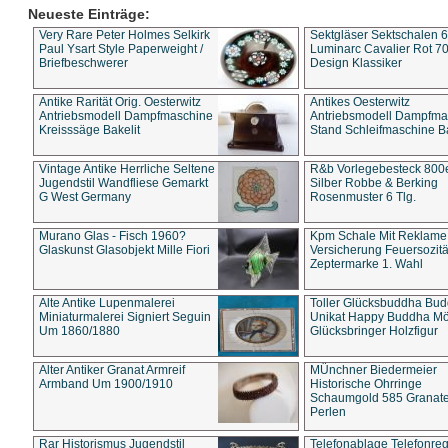
Neueste Einträge:
Very Rare Peter Holmes Selkirk
Sektgläser Sektschalen 
Paul Ysart Style Paperweight /
Luminarc Cavalier Rot 70
Briefbeschwerer
Design Klassiker
Antike Rarität Orig. Oesterwitz
Antikes Oesterwitz
Antriebsmodell Dampfmaschine
Antriebsmodell Dampfma
Kreisssäge Bakelit
Stand Schleifmaschine Ba
Vintage Antike Herrliche Seltene
R&b Vorlegebesteck 800
Jugendstil Wandfliese Gemarkt
Silber Robbe & Berking
G West Germany
Rosenmuster 6 Tlg.
Murano Glas - Fisch 1960?
Kpm Schale Mit Reklame
Glaskunst Glasobjekt Mille Fiori
Versicherung Feuersozitä
Zeptermarke 1. Wahl
Alte Antike Lupenmalerei
Toller Glücksbuddha Bu
Miniaturmalerei Signiert Seguin
Unikat Happy Buddha M
Um 1860/1880
Glücksbringer Holzfigur
Alter Antiker Granat Armreif
MÜnchner Biedermeier
Armband Um 1900/1910
Historische Ohrringe
Schaumgold 585 Granate 
Perlen
Rar Historismus Jugendstil
Telefonablage Telefonreg