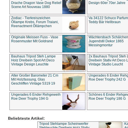
Drache Dragon Vase Dog Relief
Design 60er 70er Jahre
Scene Art Nouveau 1880
Zodiac - Tierkreiszeichen
Va 34122 Schuco Parfum 
Öllampe Krebs, Forum Traiani,
Teddy Bär Hellbraun
Reenactment Öllämpchen
Originale Meissen Fuss - Vase
Wächtersbach Schälche
Rosenmuster Mit Goldrand
Jugendstil Dekor 1865
Messingmontur
Bauhaus Tripod Steh Lampe
2x Bauhaus Tripod Steh
Holz Dreibein Spot Art Deco
Dreibein Stativ Art Deco L
Vintage Design Leuchte
Vintage Studio Leucht
Alter Großer Barometer 21 Cm
Ungerades 6 Ender Reh
Mit Holzfassung, Glas
Roe Deer Trophy 242 G
Geschliffen Vintage 5319 19
Ungerades 6 Ender Rehgeweih
Schönes 6 Ender Rehge
Roe Deer Trophy 194 G
Roe Deer Trophy 186 G
Beliebteste Artikel:
Tripod Stehlampe Scheinwerfer
Ka
Stehleuchte Dreibein Holz Stativ
An