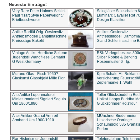
Neueste Einträge:
Very Rare Peter Holmes Selkirk
Sektgläser Sektschalen 
Paul Ysart Style Paperweight /
Luminarc Cavalier Rot 70
Briefbeschwerer
Design Klassiker
Antike Rarität Orig. Oesterwitz
Antikes Oesterwitz
Antriebsmodell Dampfmaschine
Antriebsmodell Dampfma
Kreisssäge Bakelit
Stand Schleifmaschine Ba
Vintage Antike Herrliche Seltene
R&b Vorlegebesteck 800
Jugendstil Wandfliese Gemarkt
Silber Robbe & Berking
G West Germany
Rosenmuster 6 Tlg.
Murano Glas - Fisch 1960?
Kpm Schale Mit Reklame
Glaskunst Glasobjekt Mille Fiori
Versicherung Feuersozitä
Zeptermarke 1. Wahl
Alte Antike Lupenmalerei
Toller Glücksbuddha Bu
Miniaturmalerei Signiert Seguin
Unikat Happy Buddha M
Um 1860/1880
Glücksbringer Holzfigur
Alter Antiker Granat Armreif
MÜnchner Biedermeier
Armband Um 1900/1910
Historische Ohrringe
Schaumgold 585 Granate 
Perlen
Rar Historismus Jugendstil
Telefonablage Telefonreg