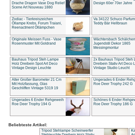
Drache Dragon Vase Dog Relief
Design 60er 70er Jahre
Scene Art Nouveau 1880
Zodiac - Tierkreiszeichen
Va 34122 Schuco Parfum 
Öllampe Krebs, Forum Traiani,
Teddy Bär Hellbraun
Reenactment Öllämpchen
Originale Meissen Fuss - Vase
Wächtersbach Schälche
Rosenmuster Mit Goldrand
Jugendstil Dekor 1865
Messingmontur
Bauhaus Tripod Steh Lampe
2x Bauhaus Tripod Steh
Holz Dreibein Spot Art Deco
Dreibein Stativ Art Deco L
Vintage Design Leuchte
Vintage Studio Leucht
Alter Großer Barometer 21 Cm
Ungerades 6 Ender Reh
Mit Holzfassung, Glas
Roe Deer Trophy 242 G
Geschliffen Vintage 5319 19
Ungerades 6 Ender Rehgeweih
Schönes 6 Ender Rehge
Roe Deer Trophy 194 G
Roe Deer Trophy 186 G
Beliebteste Artikel:
Tripod Stehlampe Scheinwerfer
Ka
Stehleuchte Dreibein Holz Stativ
An