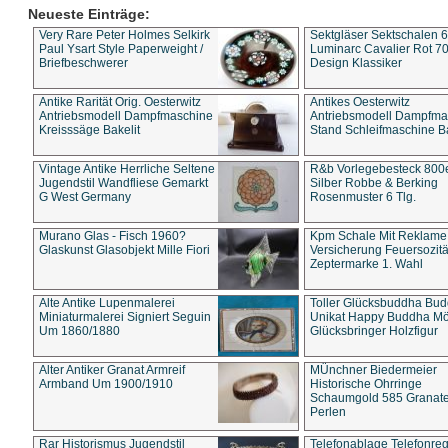
Neueste Einträge:
Very Rare Peter Holmes Selkirk
Sektgläser Sektschalen 
Paul Ysart Style Paperweight /
Luminarc Cavalier Rot 70
Briefbeschwerer
Design Klassiker
Antike Rarität Orig. Oesterwitz
Antikes Oesterwitz
Antriebsmodell Dampfmaschine
Antriebsmodell Dampfma
Kreisssäge Bakelit
Stand Schleifmaschine Ba
Vintage Antike Herrliche Seltene
R&b Vorlegebesteck 800
Jugendstil Wandfliese Gemarkt
Silber Robbe & Berking
G West Germany
Rosenmuster 6 Tlg.
Murano Glas - Fisch 1960?
Kpm Schale Mit Reklame
Glaskunst Glasobjekt Mille Fiori
Versicherung Feuersozitä
Zeptermarke 1. Wahl
Alte Antike Lupenmalerei
Toller Glücksbuddha Bu
Miniaturmalerei Signiert Seguin
Unikat Happy Buddha M
Um 1860/1880
Glücksbringer Holzfigur
Alter Antiker Granat Armreif
MÜnchner Biedermeier
Armband Um 1900/1910
Historische Ohrringe
Schaumgold 585 Granate 
Perlen
Rar Historismus Jugendstil
Telefonablage Telefonreg