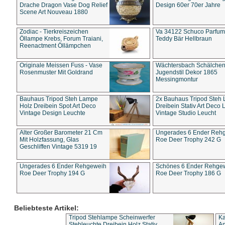
Drache Dragon Vase Dog Relief
Design 60er 70er Jahre
Scene Art Nouveau 1880
Zodiac - Tierkreiszeichen
Va 34122 Schuco Parfum 
Öllampe Krebs, Forum Traiani,
Teddy Bär Hellbraun
Reenactment Öllämpchen
Originale Meissen Fuss - Vase
Wächtersbach Schälche
Rosenmuster Mit Goldrand
Jugendstil Dekor 1865
Messingmontur
Bauhaus Tripod Steh Lampe
2x Bauhaus Tripod Steh
Holz Dreibein Spot Art Deco
Dreibein Stativ Art Deco L
Vintage Design Leuchte
Vintage Studio Leucht
Alter Großer Barometer 21 Cm
Ungerades 6 Ender Reh
Mit Holzfassung, Glas
Roe Deer Trophy 242 G
Geschliffen Vintage 5319 19
Ungerades 6 Ender Rehgeweih
Schönes 6 Ender Rehge
Roe Deer Trophy 194 G
Roe Deer Trophy 186 G
Beliebteste Artikel:
Tripod Stehlampe Scheinwerfer
Ka
Stehleuchte Dreibein Holz Stativ
An