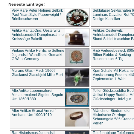
Neueste Einträge:
Very Rare Peter Holmes Selkirk
Sektgläser Sektschalen 
Paul Ysart Style Paperweight /
Luminarc Cavalier Rot 70
Briefbeschwerer
Design Klassiker
Antike Rarität Orig. Oesterwitz
Antikes Oesterwitz
Antriebsmodell Dampfmaschine
Antriebsmodell Dampfma
Kreisssäge Bakelit
Stand Schleifmaschine Ba
Vintage Antike Herrliche Seltene
R&b Vorlegebesteck 800
Jugendstil Wandfliese Gemarkt
Silber Robbe & Berking
G West Germany
Rosenmuster 6 Tlg.
Murano Glas - Fisch 1960?
Kpm Schale Mit Reklame
Glaskunst Glasobjekt Mille Fiori
Versicherung Feuersozitä
Zeptermarke 1. Wahl
Alte Antike Lupenmalerei
Toller Glücksbuddha Bu
Miniaturmalerei Signiert Seguin
Unikat Happy Buddha M
Um 1860/1880
Glücksbringer Holzfigur
Alter Antiker Granat Armreif
MÜnchner Biedermeier
Armband Um 1900/1910
Historische Ohrringe
Schaumgold 585 Granate 
Perlen
Rar Historismus Jugendstil
Telefonablage Telefonreg