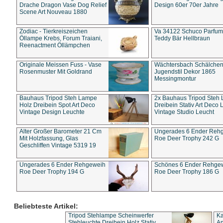
Drache Dragon Vase Dog Relief
Design 60er 70er Jahre
Scene Art Nouveau 1880
Zodiac - Tierkreiszeichen
Va 34122 Schuco Parfum 
Öllampe Krebs, Forum Traiani,
Teddy Bär Hellbraun
Reenactment Öllämpchen
Originale Meissen Fuss - Vase
Wächtersbach Schälche
Rosenmuster Mit Goldrand
Jugendstil Dekor 1865
Messingmontur
Bauhaus Tripod Steh Lampe
2x Bauhaus Tripod Steh
Holz Dreibein Spot Art Deco
Dreibein Stativ Art Deco L
Vintage Design Leuchte
Vintage Studio Leucht
Alter Großer Barometer 21 Cm
Ungerades 6 Ender Reh
Mit Holzfassung, Glas
Roe Deer Trophy 242 G
Geschliffen Vintage 5319 19
Ungerades 6 Ender Rehgeweih
Schönes 6 Ender Rehge
Roe Deer Trophy 194 G
Roe Deer Trophy 186 G
Beliebteste Artikel:
Tripod Stehlampe Scheinwerfer
Ka
Stehleuchte Dreibein Holz Stativ
An