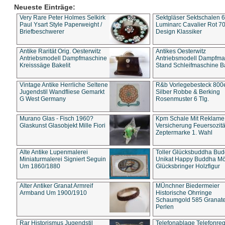
Neueste Einträge:
Very Rare Peter Holmes Selkirk
Sektgläser Sektschalen 
Paul Ysart Style Paperweight /
Luminarc Cavalier Rot 70
Briefbeschwerer
Design Klassiker
Antike Rarität Orig. Oesterwitz
Antikes Oesterwitz
Antriebsmodell Dampfmaschine
Antriebsmodell Dampfma
Kreisssäge Bakelit
Stand Schleifmaschine Ba
Vintage Antike Herrliche Seltene
R&b Vorlegebesteck 800
Jugendstil Wandfliese Gemarkt
Silber Robbe & Berking
G West Germany
Rosenmuster 6 Tlg.
Murano Glas - Fisch 1960?
Kpm Schale Mit Reklame
Glaskunst Glasobjekt Mille Fiori
Versicherung Feuersozitä
Zeptermarke 1. Wahl
Alte Antike Lupenmalerei
Toller Glücksbuddha Bu
Miniaturmalerei Signiert Seguin
Unikat Happy Buddha M
Um 1860/1880
Glücksbringer Holzfigur
Alter Antiker Granat Armreif
MÜnchner Biedermeier
Armband Um 1900/1910
Historische Ohrringe
Schaumgold 585 Granate 
Perlen
Rar Historismus Jugendstil
Telefonablage Telefonreg