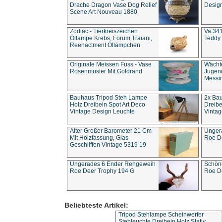
Drache Dragon Vase Dog Relief
Design
Scene Art Nouveau 1880
Zodiac - Tierkreiszeichen
Va 341
Öllampe Krebs, Forum Traiani,
Teddy 
Reenactment Öllämpchen
Originale Meissen Fuss - Vase
Wächt
Rosenmuster Mit Goldrand
Jugend
Messi
Bauhaus Tripod Steh Lampe
2x Ba
Holz Dreibein Spot Art Deco
Dreibe
Vintage Design Leuchte
Vintag
Alter Großer Barometer 21 Cm
Unger
Mit Holzfassung, Glas
Roe D
Geschliffen Vintage 5319 19
Ungerades 6 Ender Rehgeweih
Schön
Roe Deer Trophy 194 G
Roe D
Beliebteste Artikel:
Tripod Stehlampe Scheinwerfer
Stehleuchte Dreibein Holz Stativ