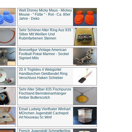
Walt Disney Micky Maus - Mickey
Mouse - " Füße " - Rot - Ca. 80er
Jahre - Deko
Sehr Schöner Alter Ring Aus 935
Silber Mit Weißen Und
Rubinfarbenen Steinen
Bronzefigur Vintage American
Football Pokal Marmor - Sockel
Signiert Milo
20 X Triglides 4 Webgürtel
Handtaschen Geldbeutel Ring
Verschluss Haken Schieber
Sehr Alter Silber 835 Fischpunze
Fischland Bernsteinanhänger
Amber Butterscotch
Email Ludwig Vierthaler Winhart
MÜnchen Jugendstil Cachepot
Art Nouveau 5c Wmf
French Jugendstil Schmetterling