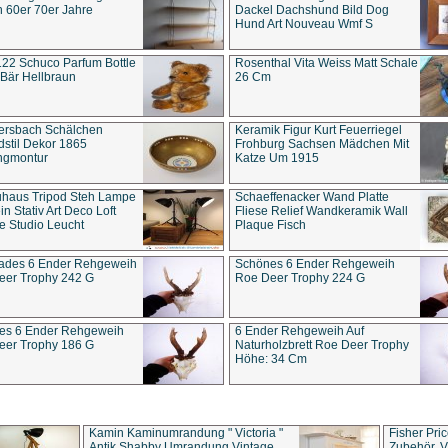
 60er 70er Jahre
Dackel Dachshund Bild Dog
Hund Art Nouveau Wmf S
22 Schuco Parfum Bottle
Rosenthal Vita Weiss Matt Schale
Bär Hellbraun
26 Cm
ersbach Schälchen
Keramik Figur Kurt Feuerriegel
stil Dekor 1865
Frohburg Sachsen Mädchen Mit
ngmontur
Katze Um 1915
uhaus Tripod Steh Lampe
Schaeffenacker Wand Platte
in Stativ Art Deco Loft
Fliese Relief Wandkeramik Wall
e Studio Leucht
Plaque Fisch
ades 6 Ender Rehgeweih
Schönes 6 Ender Rehgeweih
eer Trophy 242 G
Roe Deer Trophy 224 G
es 6 Ender Rehgeweih
6 Ender Rehgeweih Auf
eer Trophy 186 G
Naturholzbrett Roe Deer Trophy
Höhe: 34 Cm
Kamin Kaminumrandung " Victoria "
Fisher Pri
Antik Shabby Umrandung Vintage
Zubehör, V