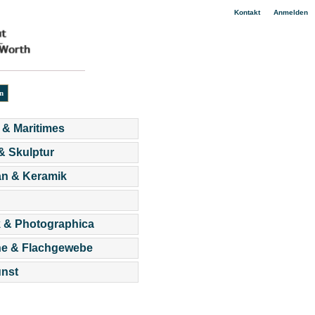
|
Kontakt
Anmelden
 & Maritimes
 & Skulptur
an & Keramik
 & Photographica
he & Flachgewebe
nst