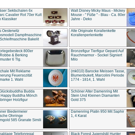
äser Sektschalen 6x
Walt Disney Micky Maus - Mickey
rc Cavalier Rot 70er Kult
Mouse - " Füße " - Blau - Ca. 80er
 Klassiker
Jahre - Deko
s Oesterwitz
Alte Originale Korallenkette
ebsmodell Dampfmaschine
Korallenperlenkette
Schleifmaschine Bakelit
rlegebesteck 800er
Bronzefigur Tierfigur Gepard Auf
 Robbe & Berking
Rauchmarmor - Sockel Signiert
uster 6 Tlg.
Milo
chale Mit Reklame
(mk010) Barocke Meissen Tasse,
herung Feuersozität
Blumenbukett, Marcolini Periode
marke 1. Wahl
1774 - 1814, 1. Wahl
 Glücksbuddha Budda
Schöner Alter Damenring Mit
t Happy Buddha Mönch
Stein Und Kleinen Diamanten
bringer Holzfigur
Gold 375
ner Biedermeier
Damenring Platin 950 Mit Saphir
ische Ohrringe
1, 4 Karat
gold 585 Granate Simili
nablage Telefonregal
Black Forest Jugendstil Hunter