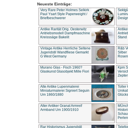
Neueste Einträge:
Very Rare Peter Holmes Selkirk
Sektgl
Paul Ysart Style Paperweight /
Lumina
Briefbeschwerer
Design
Antike Rarität Orig. Oesterwitz
Antike
Antriebsmodell Dampfmaschine
Antri
Kreisssäge Bakelit
Stand 
Vintage Antike Herrliche Seltene
R&b Vo
Jugendstil Wandfliese Gemarkt
Silber
G West Germany
Rosenm
Murano Glas - Fisch 1960?
Kpm S
Glaskunst Glasobjekt Mille Fiori
Versic
Zepter
Alte Antike Lupenmalerei
Toller
Miniaturmalerei Signiert Seguin
Unika
Um 1860/1880
Glücks
Alter Antiker Granat Armreif
MÜnch
Armband Um 1900/1910
Histor
Schaum
Perlen
Rar Historismus Jugendstil
Telefo