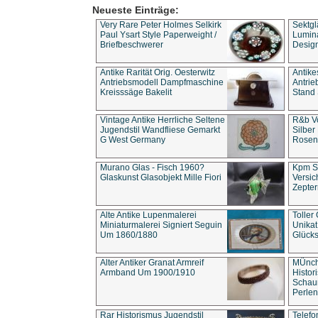
Neueste Einträge:
Very Rare Peter Holmes Selkirk
Sektgl
Paul Ysart Style Paperweight /
Lumina
Briefbeschwerer
Design
Antike Rarität Orig. Oesterwitz
Antike
Antriebsmodell Dampfmaschine
Antri
Kreisssäge Bakelit
Stand 
Vintage Antike Herrliche Seltene
R&b Vo
Jugendstil Wandfliese Gemarkt
Silber
G West Germany
Rosenm
Murano Glas - Fisch 1960?
Kpm S
Glaskunst Glasobjekt Mille Fiori
Versic
Zepter
Alte Antike Lupenmalerei
Toller
Miniaturmalerei Signiert Seguin
Unika
Um 1860/1880
Glücks
Alter Antiker Granat Armreif
MÜnch
Armband Um 1900/1910
Histor
Schaum
Perlen
Rar Historismus Jugendstil
Telefo