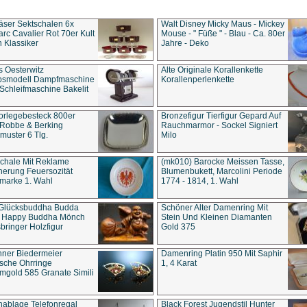
äser Sektschalen 6x
Walt Disney Micky Maus - Mickey
rc Cavalier Rot 70er Kult
Mouse - " Füße " - Blau - Ca. 80er
 Klassiker
Jahre - Deko
s Oesterwitz
Alte Originale Korallenkette
ebsmodell Dampfmaschine
Korallenperlenkette
Schleifmaschine Bakelit
rlegebesteck 800er
Bronzefigur Tierfigur Gepard Auf
 Robbe & Berking
Rauchmarmor - Sockel Signiert
uster 6 Tlg.
Milo
chale Mit Reklame
(mk010) Barocke Meissen Tasse,
herung Feuersozität
Blumenbukett, Marcolini Periode
marke 1. Wahl
1774 - 1814, 1. Wahl
 Glücksbuddha Budda
Schöner Alter Damenring Mit
t Happy Buddha Mönch
Stein Und Kleinen Diamanten
bringer Holzfigur
Gold 375
ner Biedermeier
Damenring Platin 950 Mit Saphir
ische Ohrringe
1, 4 Karat
gold 585 Granate Simili
nablage Telefonregal
Black Forest Jugendstil Hunter