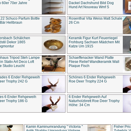
 60er 70er Jahre
Dackel Dachshund Bild Dog
Hund Art Nouveau Wmf S
22 Schuco Parfum Bottle
Rosenthal Vita Weiss Matt Schale
Bär Hellbraun
26 Cm
ersbach Schälchen
Keramik Figur Kurt Feuerriegel
stil Dekor 1865
Frohburg Sachsen Mädchen Mit
ngmontur
Katze Um 1915
uhaus Tripod Steh Lampe
Schaeffenacker Wand Platte
in Stativ Art Deco Loft
Fliese Relief Wandkeramik Wall
e Studio Leucht
Plaque Fisch
ades 6 Ender Rehgeweih
Schönes 6 Ender Rehgeweih
eer Trophy 242 G
Roe Deer Trophy 224 G
es 6 Ender Rehgeweih
6 Ender Rehgeweih Auf
eer Trophy 186 G
Naturholzbrett Roe Deer Trophy
Höhe: 34 Cm
Kamin Kaminumrandung " Victoria "
Fisher Pri
Antik Shabby Umrandung Vintage
Zubehör, V