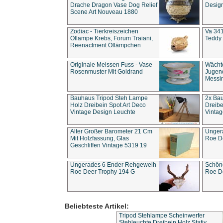
Drache Dragon Vase Dog Relief
Design
Scene Art Nouveau 1880
Zodiac - Tierkreiszeichen
Va 341
Öllampe Krebs, Forum Traiani,
Teddy 
Reenactment Öllämpchen
Originale Meissen Fuss - Vase
Wächt
Rosenmuster Mit Goldrand
Jugend
Messi
Bauhaus Tripod Steh Lampe
2x Ba
Holz Dreibein Spot Art Deco
Dreibe
Vintage Design Leuchte
Vintag
Alter Großer Barometer 21 Cm
Unger
Mit Holzfassung, Glas
Roe D
Geschliffen Vintage 5319 19
Ungerades 6 Ender Rehgeweih
Schön
Roe Deer Trophy 194 G
Roe D
Beliebteste Artikel:
Tripod Stehlampe Scheinwerfer
Stehleuchte Dreibein Holz Stativ