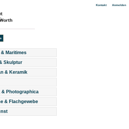
|
Kontakt
Anmelden
 & Maritimes
 & Skulptur
an & Keramik
 & Photographica
he & Flachgewebe
nst