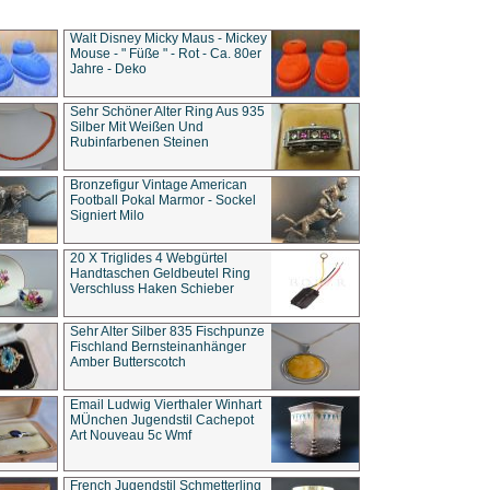
Walt Disney Micky Maus - Mickey
Mouse - " Füße " - Rot - Ca. 80er
Jahre - Deko
Sehr Schöner Alter Ring Aus 935
Silber Mit Weißen Und
Rubinfarbenen Steinen
Bronzefigur Vintage American
Football Pokal Marmor - Sockel
Signiert Milo
20 X Triglides 4 Webgürtel
Handtaschen Geldbeutel Ring
Verschluss Haken Schieber
Sehr Alter Silber 835 Fischpunze
Fischland Bernsteinanhänger
Amber Butterscotch
Email Ludwig Vierthaler Winhart
MÜnchen Jugendstil Cachepot
Art Nouveau 5c Wmf
French Jugendstil Schmetterling