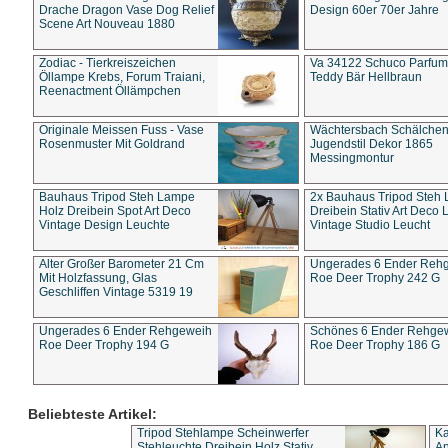
Drache Dragon Vase Dog Relief
Design 60er 70er Jahre
Scene Art Nouveau 1880
Zodiac - Tierkreiszeichen
Va 34122 Schuco Parfum 
Öllampe Krebs, Forum Traiani,
Teddy Bär Hellbraun
Reenactment Öllämpchen
Originale Meissen Fuss - Vase
Wächtersbach Schälche
Rosenmuster Mit Goldrand
Jugendstil Dekor 1865
Messingmontur
Bauhaus Tripod Steh Lampe
2x Bauhaus Tripod Steh
Holz Dreibein Spot Art Deco
Dreibein Stativ Art Deco L
Vintage Design Leuchte
Vintage Studio Leucht
Alter Großer Barometer 21 Cm
Ungerades 6 Ender Reh
Mit Holzfassung, Glas
Roe Deer Trophy 242 G
Geschliffen Vintage 5319 19
Ungerades 6 Ender Rehgeweih
Schönes 6 Ender Rehge
Roe Deer Trophy 194 G
Roe Deer Trophy 186 G
Beliebteste Artikel:
Tripod Stehlampe Scheinwerfer
Ka
Stehleuchte Dreibein Holz Stativ
An