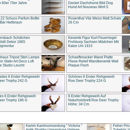
 60er 70er Jahre
Dackel Dachshund Bild Dog
Hund Art Nouveau Wmf S
22 Schuco Parfum Bottle
Rosenthal Vita Weiss Matt Schale
Bär Hellbraun
26 Cm
ersbach Schälchen
Keramik Figur Kurt Feuerriegel
stil Dekor 1865
Frohburg Sachsen Mädchen Mit
ngmontur
Katze Um 1915
uhaus Tripod Steh Lampe
Schaeffenacker Wand Platte
in Stativ Art Deco Loft
Fliese Relief Wandkeramik Wall
e Studio Leucht
Plaque Fisch
ades 6 Ender Rehgeweih
Schönes 6 Ender Rehgeweih
eer Trophy 242 G
Roe Deer Trophy 224 G
es 6 Ender Rehgeweih
6 Ender Rehgeweih Auf
eer Trophy 186 G
Naturholzbrett Roe Deer Trophy
Höhe: 34 Cm
Kamin Kaminumrandung " Victoria "
Fisher Pri
Antik Shabby Umrandung Vintage
Zubehör, V