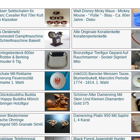
äser Sektschalen 6x
Walt Disney Micky Maus - Mickey
rc Cavalier Rot 70er Kult
Mouse - " Füße " - Blau - Ca. 80er
 Klassiker
Jahre - Deko
s Oesterwitz
Alte Originale Korallenkette
ebsmodell Dampfmaschine
Korallenperlenkette
Schleifmaschine Bakelit
rlegebesteck 800er
Bronzefigur Tierfigur Gepard Auf
 Robbe & Berking
Rauchmarmor - Sockel Signiert
uster 6 Tlg.
Milo
chale Mit Reklame
(mk010) Barocke Meissen Tasse,
herung Feuersozität
Blumenbukett, Marcolini Periode
marke 1. Wahl
1774 - 1814, 1. Wahl
 Glücksbuddha Budda
Schöner Alter Damenring Mit
t Happy Buddha Mönch
Stein Und Kleinen Diamanten
bringer Holzfigur
Gold 375
ner Biedermeier
Damenring Platin 950 Mit Saphir
ische Ohrringe
1, 4 Karat
gold 585 Granate Simili
nablage Telefonregal
Black Forest Jugendstil Hunter