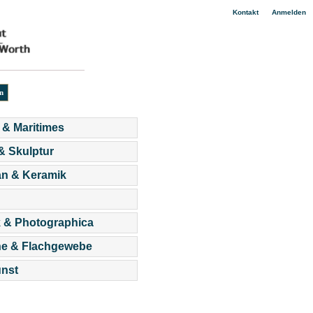
|
Kontakt
Anmelden
 & Maritimes
 & Skulptur
an & Keramik
 & Photographica
he & Flachgewebe
nst