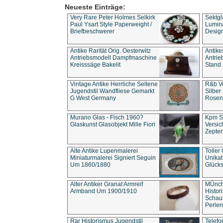
Neueste Einträge:
Very Rare Peter Holmes Selkirk
Sektgl
Paul Ysart Style Paperweight /
Lumina
Briefbeschwerer
Design
Antike Rarität Orig. Oesterwitz
Antike
Antriebsmodell Dampfmaschine
Antri
Kreisssäge Bakelit
Stand 
Vintage Antike Herrliche Seltene
R&b Vo
Jugendstil Wandfliese Gemarkt
Silber
G West Germany
Rosenm
Murano Glas - Fisch 1960?
Kpm S
Glaskunst Glasobjekt Mille Fiori
Versic
Zepter
Alte Antike Lupenmalerei
Toller
Miniaturmalerei Signiert Seguin
Unika
Um 1860/1880
Glücks
Alter Antiker Granat Armreif
MÜnch
Armband Um 1900/1910
Histor
Schaum
Perlen
Rar Historismus Jugendstil
Telefo