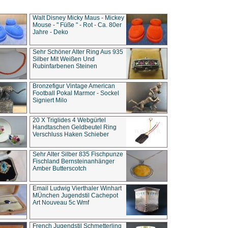
Walt Disney Micky Maus - Mickey
Mouse - " Füße " - Rot - Ca. 80er
Jahre - Deko
Sehr Schöner Alter Ring Aus 935
Silber Mit Weißen Und
Rubinfarbenen Steinen
Bronzefigur Vintage American
Football Pokal Marmor - Sockel
Signiert Milo
20 X Triglides 4 Webgürtel
Handtaschen Geldbeutel Ring
Verschluss Haken Schieber
Sehr Alter Silber 835 Fischpunze
Fischland Bernsteinanhänger
Amber Butterscotch
Email Ludwig Vierthaler Winhart
MÜnchen Jugendstil Cachepot
Art Nouveau 5c Wmf
French Jugendstil Schmetterling