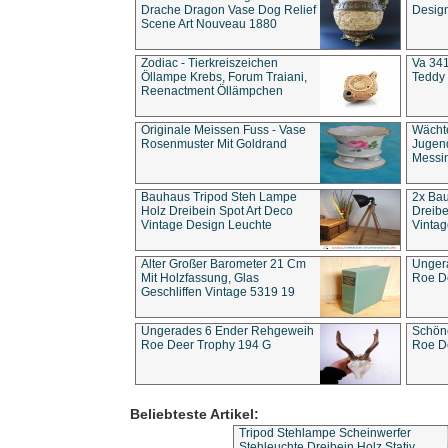
Drache Dragon Vase Dog Relief
Design
Scene Art Nouveau 1880
Zodiac - Tierkreiszeichen
Va 341
Öllampe Krebs, Forum Traiani,
Teddy 
Reenactment Öllämpchen
Originale Meissen Fuss - Vase
Wächt
Rosenmuster Mit Goldrand
Jugend
Messi
Bauhaus Tripod Steh Lampe
2x Ba
Holz Dreibein Spot Art Deco
Dreibe
Vintage Design Leuchte
Vintag
Alter Großer Barometer 21 Cm
Unger
Mit Holzfassung, Glas
Roe D
Geschliffen Vintage 5319 19
Ungerades 6 Ender Rehgeweih
Schön
Roe Deer Trophy 194 G
Roe D
Beliebteste Artikel:
Tripod Stehlampe Scheinwerfer
Stehleuchte Dreibein Holz Stativ