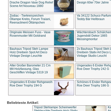
Drache Dragon Vase Dog Relief
Design 60er 70er Jahre
Scene Art Nouveau 1880
Zodiac - Tierkreiszeichen
Va 34122 Schuco Parfum 
Öllampe Krebs, Forum Traiani,
Teddy Bär Hellbraun
Reenactment Öllämpchen
Originale Meissen Fuss - Vase
Wächtersbach Schälche
Rosenmuster Mit Goldrand
Jugendstil Dekor 1865
Messingmontur
Bauhaus Tripod Steh Lampe
2x Bauhaus Tripod Steh
Holz Dreibein Spot Art Deco
Dreibein Stativ Art Deco L
Vintage Design Leuchte
Vintage Studio Leucht
Alter Großer Barometer 21 Cm
Ungerades 6 Ender Reh
Mit Holzfassung, Glas
Roe Deer Trophy 242 G
Geschliffen Vintage 5319 19
Ungerades 6 Ender Rehgeweih
Schönes 6 Ender Rehge
Roe Deer Trophy 194 G
Roe Deer Trophy 186 G
Beliebteste Artikel:
Tripod Stehlampe Scheinwerfer
Ka
Stehleuchte Dreibein Holz Stativ
An