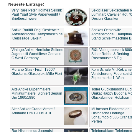
Neueste Einträge:
Very Rare Peter Holmes Selkirk
Sektgläser Sektschalen 
Paul Ysart Style Paperweight /
Luminarc Cavalier Rot 70
Briefbeschwerer
Design Klassiker
Antike Rarität Orig. Oesterwitz
Antikes Oesterwitz
Antriebsmodell Dampfmaschine
Antriebsmodell Dampfma
Kreisssäge Bakelit
Stand Schleifmaschine Ba
Vintage Antike Herrliche Seltene
R&b Vorlegebesteck 800
Jugendstil Wandfliese Gemarkt
Silber Robbe & Berking
G West Germany
Rosenmuster 6 Tlg.
Murano Glas - Fisch 1960?
Kpm Schale Mit Reklame
Glaskunst Glasobjekt Mille Fiori
Versicherung Feuersozitä
Zeptermarke 1. Wahl
Alte Antike Lupenmalerei
Toller Glücksbuddha Bu
Miniaturmalerei Signiert Seguin
Unikat Happy Buddha M
Um 1860/1880
Glücksbringer Holzfigur
Alter Antiker Granat Armreif
MÜnchner Biedermeier
Armband Um 1900/1910
Historische Ohrringe
Schaumgold 585 Granate 
Perlen
Rar Historismus Jugendstil
Telefonablage Telefonreg