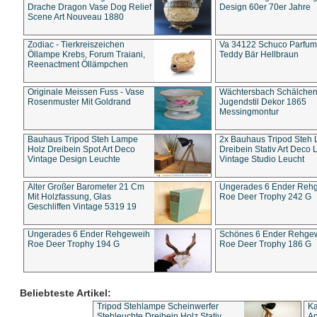
Drache Dragon Vase Dog Relief
Design 60er 70er Jahre
Scene Art Nouveau 1880
Zodiac - Tierkreiszeichen
Va 34122 Schuco Parfum 
Öllampe Krebs, Forum Traiani,
Teddy Bär Hellbraun
Reenactment Öllämpchen
Originale Meissen Fuss - Vase
Wächtersbach Schälche
Rosenmuster Mit Goldrand
Jugendstil Dekor 1865
Messingmontur
Bauhaus Tripod Steh Lampe
2x Bauhaus Tripod Steh
Holz Dreibein Spot Art Deco
Dreibein Stativ Art Deco L
Vintage Design Leuchte
Vintage Studio Leucht
Alter Großer Barometer 21 Cm
Ungerades 6 Ender Reh
Mit Holzfassung, Glas
Roe Deer Trophy 242 G
Geschliffen Vintage 5319 19
Ungerades 6 Ender Rehgeweih
Schönes 6 Ender Rehge
Roe Deer Trophy 194 G
Roe Deer Trophy 186 G
Beliebteste Artikel:
Tripod Stehlampe Scheinwerfer
Ka
Stehleuchte Dreibein Holz Stativ
An