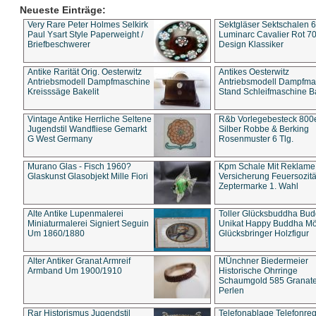
Neueste Einträge:
Very Rare Peter Holmes Selkirk
Sektgläser Sektschalen 
Paul Ysart Style Paperweight /
Luminarc Cavalier Rot 70
Briefbeschwerer
Design Klassiker
Antike Rarität Orig. Oesterwitz
Antikes Oesterwitz
Antriebsmodell Dampfmaschine
Antriebsmodell Dampfma
Kreisssäge Bakelit
Stand Schleifmaschine Ba
Vintage Antike Herrliche Seltene
R&b Vorlegebesteck 800
Jugendstil Wandfliese Gemarkt
Silber Robbe & Berking
G West Germany
Rosenmuster 6 Tlg.
Murano Glas - Fisch 1960?
Kpm Schale Mit Reklame
Glaskunst Glasobjekt Mille Fiori
Versicherung Feuersozitä
Zeptermarke 1. Wahl
Alte Antike Lupenmalerei
Toller Glücksbuddha Bu
Miniaturmalerei Signiert Seguin
Unikat Happy Buddha M
Um 1860/1880
Glücksbringer Holzfigur
Alter Antiker Granat Armreif
MÜnchner Biedermeier
Armband Um 1900/1910
Historische Ohrringe
Schaumgold 585 Granate 
Perlen
Rar Historismus Jugendstil
Telefonablage Telefonreg