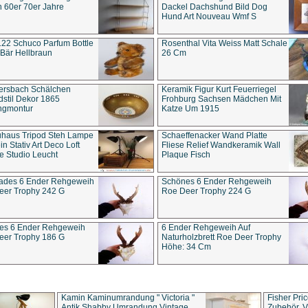
 60er 70er Jahre
Dackel Dachshund Bild Dog
Hund Art Nouveau Wmf S
22 Schuco Parfum Bottle
Rosenthal Vita Weiss Matt Schale
Bär Hellbraun
26 Cm
ersbach Schälchen
Keramik Figur Kurt Feuerriegel
stil Dekor 1865
Frohburg Sachsen Mädchen Mit
ngmontur
Katze Um 1915
uhaus Tripod Steh Lampe
Schaeffenacker Wand Platte
in Stativ Art Deco Loft
Fliese Relief Wandkeramik Wall
e Studio Leucht
Plaque Fisch
ades 6 Ender Rehgeweih
Schönes 6 Ender Rehgeweih
eer Trophy 242 G
Roe Deer Trophy 224 G
es 6 Ender Rehgeweih
6 Ender Rehgeweih Auf
eer Trophy 186 G
Naturholzbrett Roe Deer Trophy
Höhe: 34 Cm
Kamin Kaminumrandung " Victoria "
Fisher Pri
Antik Shabby Umrandung Vintage
Zubehör, V