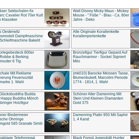
äser Sektschalen 6x
Walt Disney Micky Maus - Mickey
rc Cavalier Rot 70er Kult
Mouse - " Füße " - Blau - Ca. 80er
 Klassiker
Jahre - Deko
s Oesterwitz
Alte Originale Korallenkette
ebsmodell Dampfmaschine
Korallenperlenkette
Schleifmaschine Bakelit
rlegebesteck 800er
Bronzefigur Tierfigur Gepard Auf
 Robbe & Berking
Rauchmarmor - Sockel Signiert
uster 6 Tlg.
Milo
chale Mit Reklame
(mk010) Barocke Meissen Tasse,
herung Feuersozität
Blumenbukett, Marcolini Periode
marke 1. Wahl
1774 - 1814, 1. Wahl
 Glücksbuddha Budda
Schöner Alter Damenring Mit
t Happy Buddha Mönch
Stein Und Kleinen Diamanten
bringer Holzfigur
Gold 375
ner Biedermeier
Damenring Platin 950 Mit Saphir
ische Ohrringe
1, 4 Karat
gold 585 Granate Simili
nablage Telefonregal
Black Forest Jugendstil Hunter