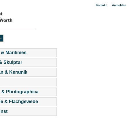
|
Kontakt
Anmelden
 & Maritimes
 & Skulptur
an & Keramik
 & Photographica
he & Flachgewebe
nst