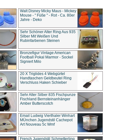
Walt Disney Micky Maus - Mickey
Mouse - " Füße " - Rot - Ca. 80er
Jahre - Deko
Sehr Schöner Alter Ring Aus 935
Silber Mit Weißen Und
Rubinfarbenen Steinen
Bronzefigur Vintage American
Football Pokal Marmor - Sockel
Signiert Milo
20 X Triglides 4 Webgürtel
Handtaschen Geldbeutel Ring
Verschluss Haken Schieber
Sehr Alter Silber 835 Fischpunze
Fischland Bernsteinanhänger
Amber Butterscotch
Email Ludwig Vierthaler Winhart
MÜnchen Jugendstil Cachepot
Art Nouveau 5c Wmf
French Jugendstil Schmetterling