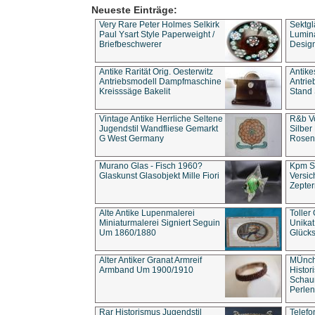
Neueste Einträge:
Very Rare Peter Holmes Selkirk
Sektgl
Paul Ysart Style Paperweight /
Lumina
Briefbeschwerer
Design
Antike Rarität Orig. Oesterwitz
Antike
Antriebsmodell Dampfmaschine
Antri
Kreisssäge Bakelit
Stand 
Vintage Antike Herrliche Seltene
R&b Vo
Jugendstil Wandfliese Gemarkt
Silber
G West Germany
Rosenm
Murano Glas - Fisch 1960?
Kpm S
Glaskunst Glasobjekt Mille Fiori
Versic
Zepter
Alte Antike Lupenmalerei
Toller
Miniaturmalerei Signiert Seguin
Unika
Um 1860/1880
Glücks
Alter Antiker Granat Armreif
MÜnch
Armband Um 1900/1910
Histor
Schaum
Perlen
Rar Historismus Jugendstil
Telefo