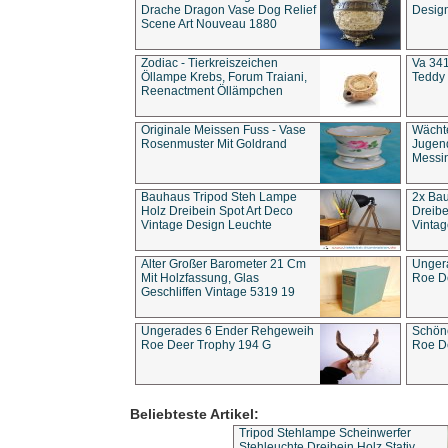
Drache Dragon Vase Dog Relief
Design
Scene Art Nouveau 1880
Zodiac - Tierkreiszeichen
Va 341
Öllampe Krebs, Forum Traiani,
Teddy 
Reenactment Öllämpchen
Originale Meissen Fuss - Vase
Wächt
Rosenmuster Mit Goldrand
Jugend
Messi
Bauhaus Tripod Steh Lampe
2x Ba
Holz Dreibein Spot Art Deco
Dreibe
Vintage Design Leuchte
Vintag
Alter Großer Barometer 21 Cm
Unger
Mit Holzfassung, Glas
Roe D
Geschliffen Vintage 5319 19
Ungerades 6 Ender Rehgeweih
Schön
Roe Deer Trophy 194 G
Roe D
Beliebteste Artikel:
Tripod Stehlampe Scheinwerfer
Stehleuchte Dreibein Holz Stativ