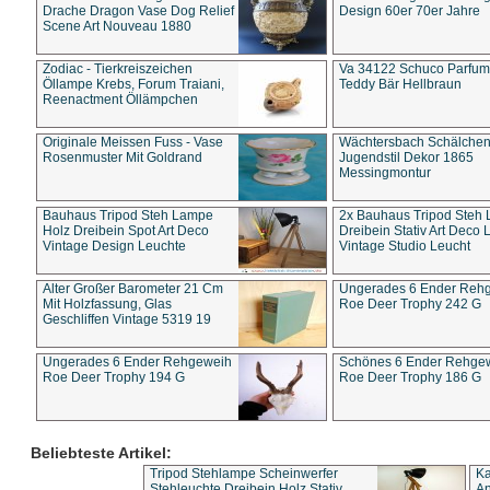
Drache Dragon Vase Dog Relief
Design 60er 70er Jahre
Scene Art Nouveau 1880
Zodiac - Tierkreiszeichen
Va 34122 Schuco Parfum 
Öllampe Krebs, Forum Traiani,
Teddy Bär Hellbraun
Reenactment Öllämpchen
Originale Meissen Fuss - Vase
Wächtersbach Schälche
Rosenmuster Mit Goldrand
Jugendstil Dekor 1865
Messingmontur
Bauhaus Tripod Steh Lampe
2x Bauhaus Tripod Steh
Holz Dreibein Spot Art Deco
Dreibein Stativ Art Deco L
Vintage Design Leuchte
Vintage Studio Leucht
Alter Großer Barometer 21 Cm
Ungerades 6 Ender Reh
Mit Holzfassung, Glas
Roe Deer Trophy 242 G
Geschliffen Vintage 5319 19
Ungerades 6 Ender Rehgeweih
Schönes 6 Ender Rehge
Roe Deer Trophy 194 G
Roe Deer Trophy 186 G
Beliebteste Artikel:
Tripod Stehlampe Scheinwerfer
Ka
Stehleuchte Dreibein Holz Stativ
An