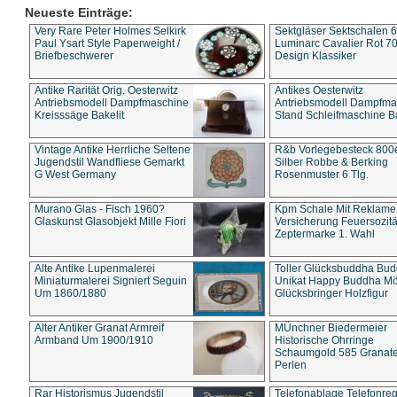
Neueste Einträge:
Very Rare Peter Holmes Selkirk
Sektgläser Sektschalen 
Paul Ysart Style Paperweight /
Luminarc Cavalier Rot 70
Briefbeschwerer
Design Klassiker
Antike Rarität Orig. Oesterwitz
Antikes Oesterwitz
Antriebsmodell Dampfmaschine
Antriebsmodell Dampfma
Kreisssäge Bakelit
Stand Schleifmaschine Ba
Vintage Antike Herrliche Seltene
R&b Vorlegebesteck 800
Jugendstil Wandfliese Gemarkt
Silber Robbe & Berking
G West Germany
Rosenmuster 6 Tlg.
Murano Glas - Fisch 1960?
Kpm Schale Mit Reklame
Glaskunst Glasobjekt Mille Fiori
Versicherung Feuersozitä
Zeptermarke 1. Wahl
Alte Antike Lupenmalerei
Toller Glücksbuddha Bu
Miniaturmalerei Signiert Seguin
Unikat Happy Buddha M
Um 1860/1880
Glücksbringer Holzfigur
Alter Antiker Granat Armreif
MÜnchner Biedermeier
Armband Um 1900/1910
Historische Ohrringe
Schaumgold 585 Granate 
Perlen
Rar Historismus Jugendstil
Telefonablage Telefonreg