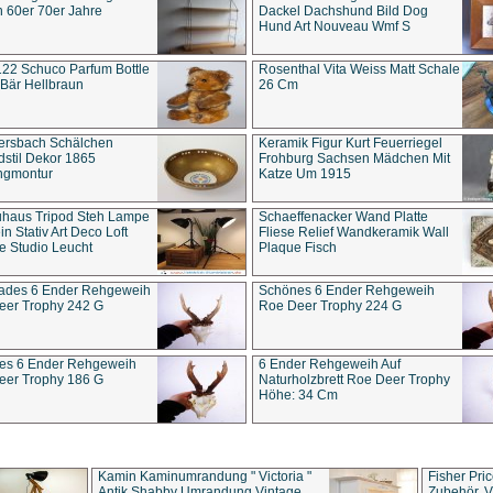
 60er 70er Jahre
Dackel Dachshund Bild Dog
Hund Art Nouveau Wmf S
22 Schuco Parfum Bottle
Rosenthal Vita Weiss Matt Schale
Bär Hellbraun
26 Cm
ersbach Schälchen
Keramik Figur Kurt Feuerriegel
stil Dekor 1865
Frohburg Sachsen Mädchen Mit
ngmontur
Katze Um 1915
uhaus Tripod Steh Lampe
Schaeffenacker Wand Platte
in Stativ Art Deco Loft
Fliese Relief Wandkeramik Wall
e Studio Leucht
Plaque Fisch
ades 6 Ender Rehgeweih
Schönes 6 Ender Rehgeweih
eer Trophy 242 G
Roe Deer Trophy 224 G
es 6 Ender Rehgeweih
6 Ender Rehgeweih Auf
eer Trophy 186 G
Naturholzbrett Roe Deer Trophy
Höhe: 34 Cm
Kamin Kaminumrandung " Victoria "
Fisher Pri
Antik Shabby Umrandung Vintage
Zubehör, V