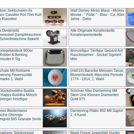
äser Sektschalen 6x
Walt Disney Micky Maus - Mickey
rc Cavalier Rot 70er Kult
Mouse - " Füße " - Blau - Ca. 80er
 Klassiker
Jahre - Deko
s Oesterwitz
Alte Originale Korallenkette
ebsmodell Dampfmaschine
Korallenperlenkette
Schleifmaschine Bakelit
rlegebesteck 800er
Bronzefigur Tierfigur Gepard Auf
 Robbe & Berking
Rauchmarmor - Sockel Signiert
uster 6 Tlg.
Milo
chale Mit Reklame
(mk010) Barocke Meissen Tasse,
herung Feuersozität
Blumenbukett, Marcolini Periode
marke 1. Wahl
1774 - 1814, 1. Wahl
 Glücksbuddha Budda
Schöner Alter Damenring Mit
t Happy Buddha Mönch
Stein Und Kleinen Diamanten
bringer Holzfigur
Gold 375
ner Biedermeier
Damenring Platin 950 Mit Saphir
ische Ohrringe
1, 4 Karat
gold 585 Granate Simili
nablage Telefonregal
Black Forest Jugendstil Hunter