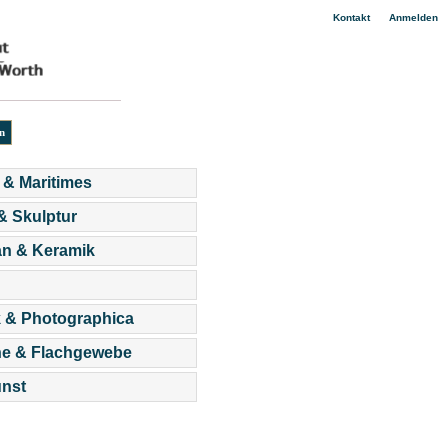
|
Kontakt
Anmelden
 & Maritimes
 & Skulptur
an & Keramik
 & Photographica
he & Flachgewebe
nst