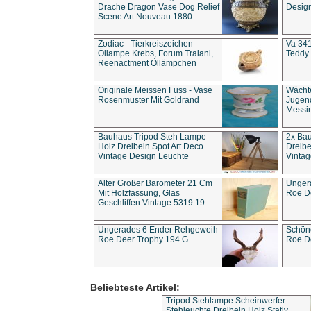
Drache Dragon Vase Dog Relief
Design
Scene Art Nouveau 1880
Zodiac - Tierkreiszeichen
Va 341
Öllampe Krebs, Forum Traiani,
Teddy 
Reenactment Öllämpchen
Originale Meissen Fuss - Vase
Wächt
Rosenmuster Mit Goldrand
Jugend
Messi
Bauhaus Tripod Steh Lampe
2x Ba
Holz Dreibein Spot Art Deco
Dreibe
Vintage Design Leuchte
Vintag
Alter Großer Barometer 21 Cm
Unger
Mit Holzfassung, Glas
Roe D
Geschliffen Vintage 5319 19
Ungerades 6 Ender Rehgeweih
Schön
Roe Deer Trophy 194 G
Roe D
Beliebteste Artikel:
Tripod Stehlampe Scheinwerfer
Stehleuchte Dreibein Holz Stativ