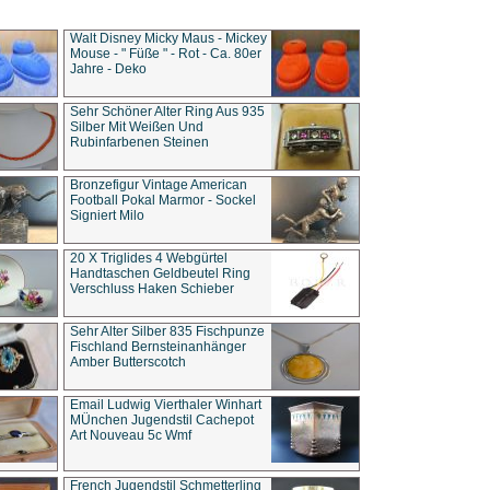
Walt Disney Micky Maus - Mickey
Mouse - " Füße " - Rot - Ca. 80er
Jahre - Deko
Sehr Schöner Alter Ring Aus 935
Silber Mit Weißen Und
Rubinfarbenen Steinen
Bronzefigur Vintage American
Football Pokal Marmor - Sockel
Signiert Milo
20 X Triglides 4 Webgürtel
Handtaschen Geldbeutel Ring
Verschluss Haken Schieber
Sehr Alter Silber 835 Fischpunze
Fischland Bernsteinanhänger
Amber Butterscotch
Email Ludwig Vierthaler Winhart
MÜnchen Jugendstil Cachepot
Art Nouveau 5c Wmf
French Jugendstil Schmetterling