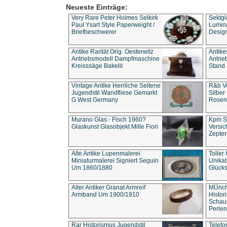
Neueste Einträge:
Very Rare Peter Holmes Selkirk
Sektgl
Paul Ysart Style Paperweight /
Lumina
Briefbeschwerer
Design
Antike Rarität Orig. Oesterwitz
Antike
Antriebsmodell Dampfmaschine
Antri
Kreisssäge Bakelit
Stand 
Vintage Antike Herrliche Seltene
R&b Vo
Jugendstil Wandfliese Gemarkt
Silber
G West Germany
Rosenm
Murano Glas - Fisch 1960?
Kpm S
Glaskunst Glasobjekt Mille Fiori
Versic
Zepter
Alte Antike Lupenmalerei
Toller
Miniaturmalerei Signiert Seguin
Unika
Um 1860/1880
Glücks
Alter Antiker Granat Armreif
MÜnch
Armband Um 1900/1910
Histor
Schaum
Perlen
Rar Historismus Jugendstil
Telefo