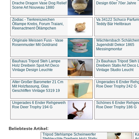
Drache Dragon Vase Dog Relief
Design 60er 70er Jahre
Scene Art Nouveau 1880
Zodiac - Tierkreiszeichen
Va 34122 Schuco Parfum 
Öllampe Krebs, Forum Traiani,
Teddy Bär Hellbraun
Reenactment Öllämpchen
Originale Meissen Fuss - Vase
Wächtersbach Schälche
Rosenmuster Mit Goldrand
Jugendstil Dekor 1865
Messingmontur
Bauhaus Tripod Steh Lampe
2x Bauhaus Tripod Steh
Holz Dreibein Spot Art Deco
Dreibein Stativ Art Deco L
Vintage Design Leuchte
Vintage Studio Leucht
Alter Großer Barometer 21 Cm
Ungerades 6 Ender Reh
Mit Holzfassung, Glas
Roe Deer Trophy 242 G
Geschliffen Vintage 5319 19
Ungerades 6 Ender Rehgeweih
Schönes 6 Ender Rehge
Roe Deer Trophy 194 G
Roe Deer Trophy 186 G
Beliebteste Artikel:
Tripod Stehlampe Scheinwerfer
Ka
Stehleuchte Dreibein Holz Stativ
An