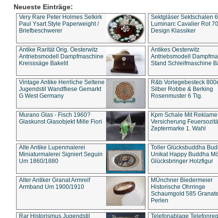
Neueste Einträge:
Very Rare Peter Holmes Selkirk
Sektgläser Sektschalen 
Paul Ysart Style Paperweight /
Luminarc Cavalier Rot 70
Briefbeschwerer
Design Klassiker
Antike Rarität Orig. Oesterwitz
Antikes Oesterwitz
Antriebsmodell Dampfmaschine
Antriebsmodell Dampfma
Kreisssäge Bakelit
Stand Schleifmaschine Ba
Vintage Antike Herrliche Seltene
R&b Vorlegebesteck 800
Jugendstil Wandfliese Gemarkt
Silber Robbe & Berking
G West Germany
Rosenmuster 6 Tlg.
Murano Glas - Fisch 1960?
Kpm Schale Mit Reklame
Glaskunst Glasobjekt Mille Fiori
Versicherung Feuersozitä
Zeptermarke 1. Wahl
Alte Antike Lupenmalerei
Toller Glücksbuddha Bu
Miniaturmalerei Signiert Seguin
Unikat Happy Buddha M
Um 1860/1880
Glücksbringer Holzfigur
Alter Antiker Granat Armreif
MÜnchner Biedermeier
Armband Um 1900/1910
Historische Ohrringe
Schaumgold 585 Granate 
Perlen
Rar Historismus Jugendstil
Telefonablage Telefonreg