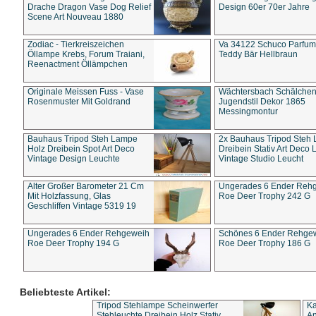
Drache Dragon Vase Dog Relief
Design 60er 70er Jahre
Scene Art Nouveau 1880
Zodiac - Tierkreiszeichen
Va 34122 Schuco Parfum 
Öllampe Krebs, Forum Traiani,
Teddy Bär Hellbraun
Reenactment Öllämpchen
Originale Meissen Fuss - Vase
Wächtersbach Schälche
Rosenmuster Mit Goldrand
Jugendstil Dekor 1865
Messingmontur
Bauhaus Tripod Steh Lampe
2x Bauhaus Tripod Steh
Holz Dreibein Spot Art Deco
Dreibein Stativ Art Deco L
Vintage Design Leuchte
Vintage Studio Leucht
Alter Großer Barometer 21 Cm
Ungerades 6 Ender Reh
Mit Holzfassung, Glas
Roe Deer Trophy 242 G
Geschliffen Vintage 5319 19
Ungerades 6 Ender Rehgeweih
Schönes 6 Ender Rehge
Roe Deer Trophy 194 G
Roe Deer Trophy 186 G
Beliebteste Artikel:
Tripod Stehlampe Scheinwerfer
Ka
Stehleuchte Dreibein Holz Stativ
An