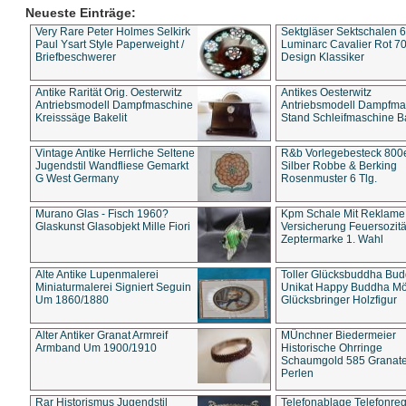
Neueste Einträge:
Very Rare Peter Holmes Selkirk
Sektgläser Sektschalen 
Paul Ysart Style Paperweight /
Luminarc Cavalier Rot 70
Briefbeschwerer
Design Klassiker
Antike Rarität Orig. Oesterwitz
Antikes Oesterwitz
Antriebsmodell Dampfmaschine
Antriebsmodell Dampfma
Kreisssäge Bakelit
Stand Schleifmaschine Ba
Vintage Antike Herrliche Seltene
R&b Vorlegebesteck 800
Jugendstil Wandfliese Gemarkt
Silber Robbe & Berking
G West Germany
Rosenmuster 6 Tlg.
Murano Glas - Fisch 1960?
Kpm Schale Mit Reklame
Glaskunst Glasobjekt Mille Fiori
Versicherung Feuersozitä
Zeptermarke 1. Wahl
Alte Antike Lupenmalerei
Toller Glücksbuddha Bu
Miniaturmalerei Signiert Seguin
Unikat Happy Buddha M
Um 1860/1880
Glücksbringer Holzfigur
Alter Antiker Granat Armreif
MÜnchner Biedermeier
Armband Um 1900/1910
Historische Ohrringe
Schaumgold 585 Granate 
Perlen
Rar Historismus Jugendstil
Telefonablage Telefonreg